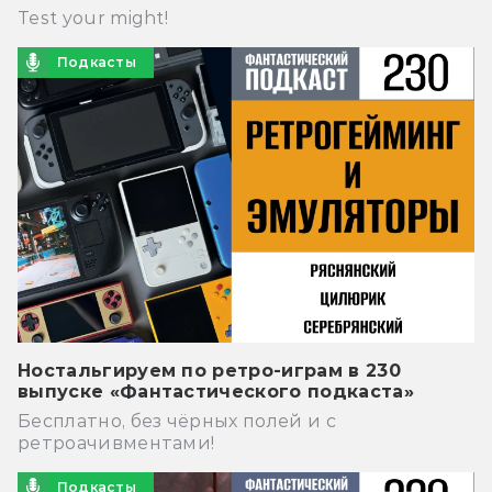
Test your might!
Подкасты
Ностальгируем по ретро-играм в 230
выпуске «Фантастического подкаста»
Бесплатно, без чёрных полей и с
ретроачивментами!
Подкасты