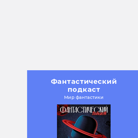
Фантастический
подкаст
Мир фантастики