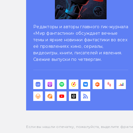
Редакторы и авторы главного гик-журнала
«Мир фантастики» обсуждает вечные
темы и яркие новинки фантастики во всех
её проявлениях: кино, сериалы,
видеоигры, книги, писателей и явления.
Свежие выпуски по четвергам.
Если вы нашли опечатку, пожалуйста, выделите фрагмен