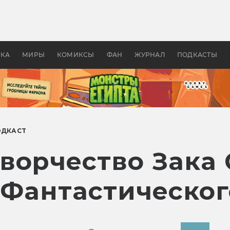
оздавались «Страшилы»:
«Одиссея» Нолана: что эт
, без которого не было
фильм сделал с Гомером и
ластелина колец»
Древней Грецией
УКА
МИРЫ
КОМИКСЫ
ФАН
ЖУРНАЛ
ПОДКАСТЫ
ОДКАСТ
ворчество Зака 
«Фантастическог