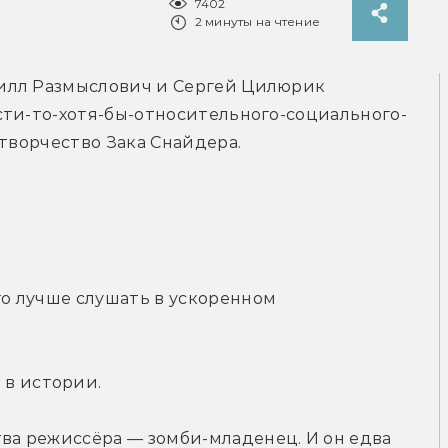
7402
2 минуты на чтение
илл Размыслович и Сергей Цилюрик 
сти-то-хотя-бы-относительного-социального-
 творчество Зака Снайдера.
го лучше слушать в ускоренном 
 в истории.
тва режиссёра — зомби-младенец. И он едва 