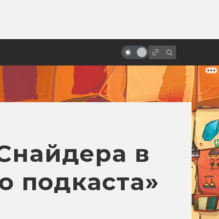
от
Взлёт и падение «Робокопа»:
неснятые сценарии
Снайдера в
о подкаста»