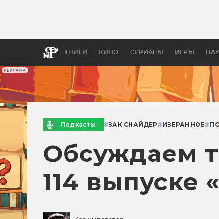
Как с
фильм
бы «В
КНИГИ
КИНО
СЕРИАЛЫ
ИГРЫ
НА
РЕКЛАМА
Подкасты
#
ЗАК СНАЙДЕР
#
ИЗБРАННОЕ
#
П
Обсуждаем т
114 выпуске 
Кот-император