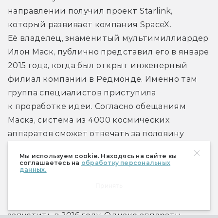
направлении получил проект Starlink, 
который развивает компания SpaceX. 
Её владелец, знаменитый мультимиллиардер 
Илон Маск, публично представил его в январе 
2015 года, когда был открыт инженерный 
филиал компании в Редмонде. Именно там 
группа специалистов приступила 
к проработке идеи. Согласно обещаниям 
Маска, система из 4000 космических 
аппаратов сможет отвечать за половину 
мирового интернет-трафика и до 10% 
Мы используем cookie. Находясь на сайте вы
трафика крупных городов, где есть свои 
соглашаетесь на
обработку персональных
данных.
кабельные сети.
Принять
Прототипы спутников Starlink планировали 
запустить в 2016 году. Однако аппараты 