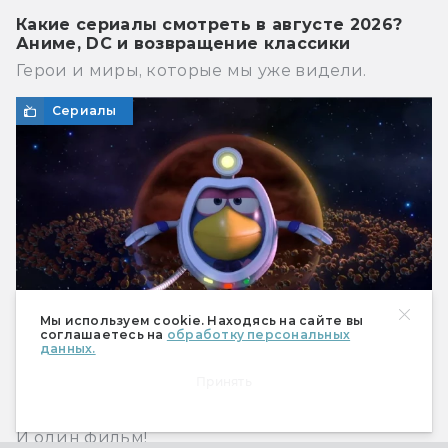
Какие сериалы смотреть в августе 2026?
Аниме, DC и возвращение классики
Герои и миры, которые мы уже видели.
Сериалы
Мы используем cookie. Находясь на сайте вы
соглашаетесь на
обработку персональных
данных.
Принять
Круглая вселенная: 6 самых космических
серий «Смешариков»
И один фильм!