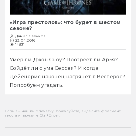
«Игра престолов»: что будет в шестом
сезоне?
Данил Свечков
23.04.2016
14631
Умер ли Джон Сноу? Прозреет ли Арья? 
Сойдёт ли с ума Серсея? И когда 
Дейенерис наконец нагрянет в Вестерос? 
Попробуем угадать.
Если вы нашли опечатку, пожалуйста, выделите фрагмент
текста и нажмите Ctrl+Enter.