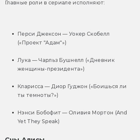
Главные роли в сериале исполняют:
Перси Джексон — Уокер Скобелл 
(«Проект "Адам"»)
Лука — Чарльз Бушнелл («Дневник 
женщины-президента»)
Кларисса — Диор Гуджон («Боишься ли 
ты темноты?»)
Нэнси Бобофит — Оливия Мортон (And 
Yet They Speak)
Сны Алисы