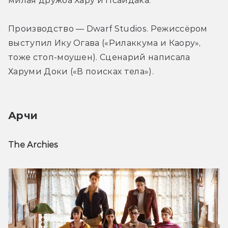
милая дружба Хару и Псайдака.
Производство — Dwarf Studios. Режиссёром 
выступил Ику Огава («Рилаккума и Каору», 
тоже стоп-моушен). Сценарий написала 
Харуми Доки («В поисках тела»). 
Арчи
The Archies