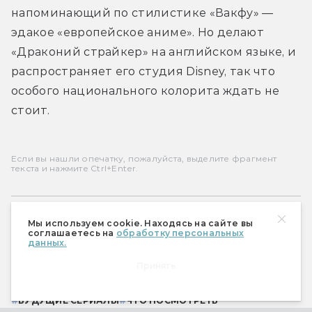
напоминающий по стилистике «Вакфу» — 
эдакое «европейское аниме». Но делают 
«Драконий страйкер» на английском языке, и 
распространяет его студия Disney, так что 
особого национального колорита ждать не 
стоит.
Если вы нашли опечатку, пожалуйста, выделите фрагмент
текста и нажмите Ctrl+Enter.
Мы используем cookie. Находясь на сайте вы
Кот-император
соглашаетесь на
обработку персональных
данных.
Emperor of catkind. I are controls the spice, I
are controls the Universe.
Принять
#
БУДУЩИЕ СЕРИАЛЫ
#
ЧТО ПОСМОТРЕТЬ