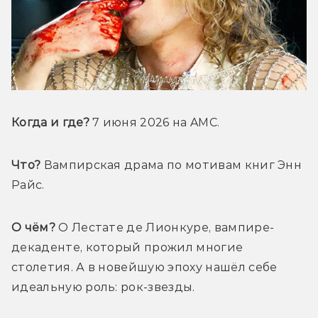
Когда и где? 
7 июня 2026 на AMC.
Что?
 Вампирская драма по мотивам книг Энн 
Райс.
О чём?
 О Лестате де Лионкуре, вампире-
декаденте, который прожил многие 
столетия. А в новейшую эпоху нашёл себе 
идеальную роль: рок-звезды.