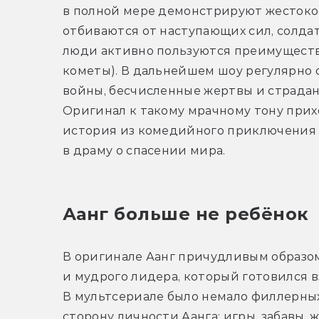
в полной мере демонстрируют жестокос
отбиваются от наступающих сил, солдат
люди активно пользуются преимуществ
кометы). В дальнейшем шоу регулярно 
войны, бесчисленные жертвы и страдания
Оригинал к такому мрачному тону прихо
история из комедийного приключения д
в драму о спасении мира.
Аанг больше не ребёнок
В оригинале Аанг причудливым образом
и мудрого лидера, который готовился вз
В мультсериале было немало филлерных
сторону личности Аанга: игры, забавы, 