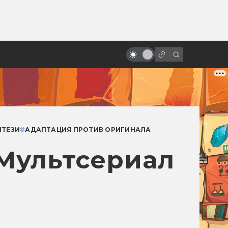
ы»:
ыло
Зло под солнцем: 5 безумных
фильмов ужасов из Индонезии
НТЕЗИ
#
АДАПТАЦИЯ ПРОТИВ ОРИГИНАЛА
 Мультсериал