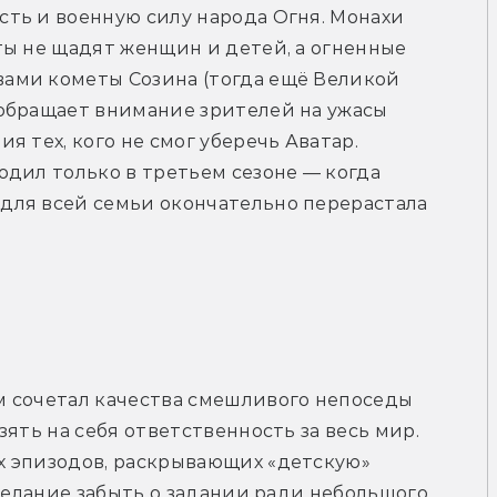
ть и военную силу народа Огня. Монахи 
ы не щадят женщин и детей, а огненные 
ами кометы Созина (тогда ещё Великой 
обращает внимание зрителей на ужасы 
 тех, кого не смог уберечь Аватар. 
дил только в третьем сезоне — когда 
ля всей семьи окончательно перерастала 
 сочетал качества смешливого непоседы 
ять на себя ответственность за весь мир. 
 эпизодов, раскрывающих «детскую» 
желание забыть о задании ради небольшого 