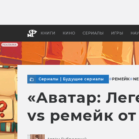
Какие
авгус
апока
детск
КНИГИ
КИНО
СЕРИАЛЫ
ИГРЫ
НА
РЕКЛАМА
Сериалы
|
Будущие сериалы
#
РЕМЕЙК
#
NE
«Аватар: Лег
vs ремейк от 
Артём Дубровский