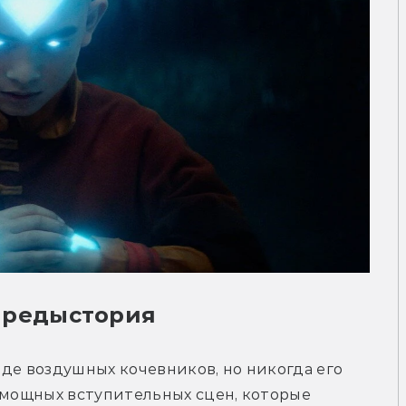
предыстория
де воздушных кочевников, но никогда его 
 мощных вступительных сцен, которые 