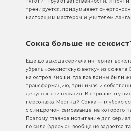
тяготит груз ответственности, и почти 
тренируется, придумывает смертоносны
настоящим мастером и учителем Аанга.
Сокка больше не сексист
Ещё до выхода сериала интернет всколых
убрать «сексистскую ветку» из сюжета С
на остров Киоши, где все воины были 
трансформацию, принимая и собственну
девушек-воительниц. В сериале эту лин
персонажа. Местный Сокка — глубоко с
с синдромом самозванца, на которого п
Поэтому главное испытание для сериал
по силе (здесь он вообще не задаётся т