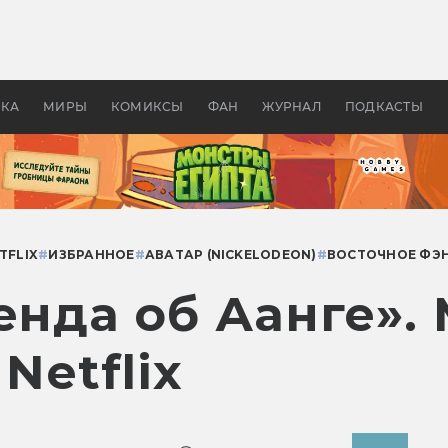
 фильмы смотреть в
Как создавались «Страшил
те 2026? В мире —
фильм, без которого не б
липсис, в России —
бы «Властелина колец»
ие комедии
УКА
МИРЫ
КОМИКСЫ
ФАН
ЖУРНАЛ
ПОДКАСТЫ
TFLIX
#
ИЗБРАННОЕ
#
АВАТАР (NICKELODEON)
#
ВОСТОЧНОЕ ФЭ
енда об Аанге».
Netflix