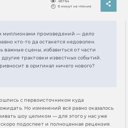
48764
8 минут на чтение
х миллионами произведений — дело
равно кто-то да останется недоволен.
ь важные сцены, избавиться от части
 другие трактовки известных событий.
привносит в оригинал ничего нового?
обошлись с первоисточником куда 
ожидать. Но изменений всё равно оказалось 
ивать шоу целиком — для этого у нас уже 
а скоро подоспеет и полноценная рецензия. 