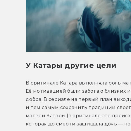
У Катары другие цели
В оригинале Катара выполняла роль мат
Её мотивацией были забота о близких и
добра. В сериале на первый план выход
и тем самым сохранить традиции своег
матери Катары (в оригинале это происхо
которая до смерти защищала дочь — пос