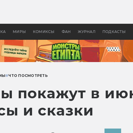
 фильмы смотреть в
Как создавались «Страшил
те 2026? В мире —
фильм, без которого не б
липсис, в России —
бы «Властелина колец»
ие комедии
УКА
МИРЫ
КОМИКСЫ
ФАН
ЖУРНАЛ
ПОДКАСТЫ
МЫ
#
ЧТО ПОСМОТРЕТЬ
ы покажут в июн
сы и сказки