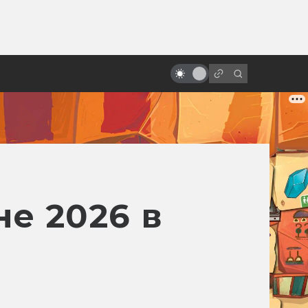
ы»:
ыло
Что будет дальше со студией
Ghibli?
е 2026 в