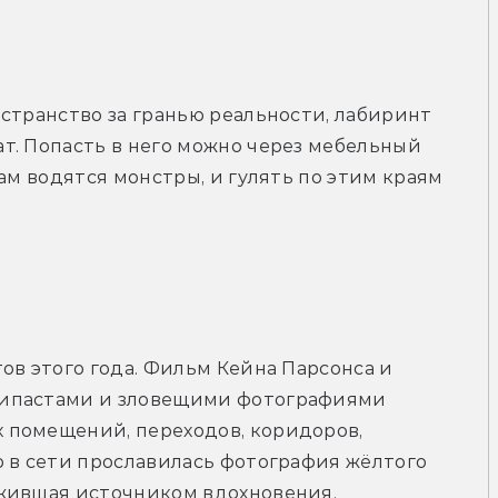
странство за гранью реальности, лабиринт 
. Попасть в него можно через мебельный 
ам водятся монстры, и гулять по этим краям 
рейлер
ов этого года. Фильм Кейна Парсонса и 
ипастами и зловещими фотографиями 
помещений, переходов, коридоров, 
 в сети прославилась фотография жёлтого 
ужившая источником вдохновения.