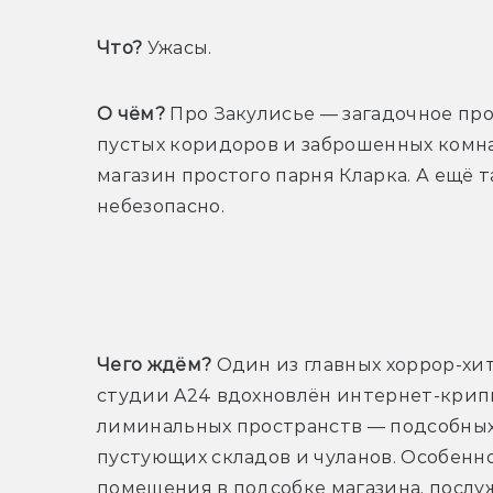
Что?
 Ужасы.
О чём?
 Про Закулисье — загадочное про
пустых коридоров и заброшенных комнат
магазин простого парня Кларка. А ещё т
небезопасно.
Т
Чего ждём?
 Один из главных хоррор-хит
студии A24 вдохновлён интернет-крип
лиминальных пространств — подсобных 
пустующих складов и чуланов. Особенно
помещения в подсобке магазина, посл