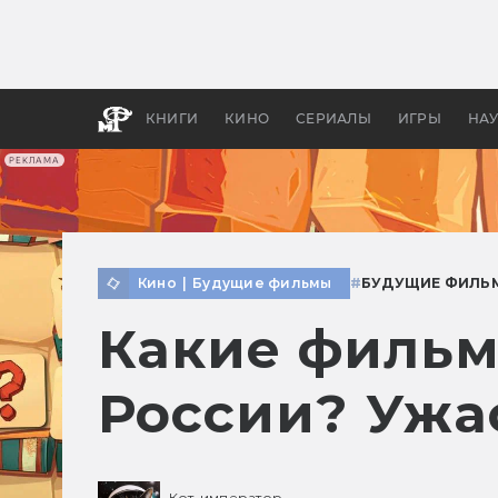
Какие
авгус
апока
детск
КНИГИ
КИНО
СЕРИАЛЫ
ИГРЫ
НА
РЕКЛАМА
Кино
|
Будущие фильмы
#
БУДУЩИЕ ФИЛЬ
Какие фильм
России? Ужа
Кот-император