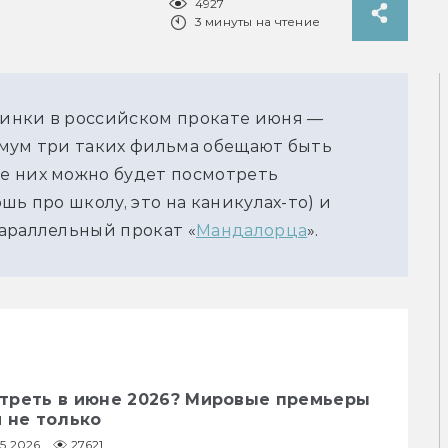
4927
3 минуты на чтение
инки в российском прокате июня — 
мум три таких фильма обещают быть 
 них можно будет посмотреть 
ь про школу, это на каникулах-то) и 
араллельный прокат «
Мандалорца
».
треть в июне 2026? Мировые премьеры
 не только
05.2026
27621