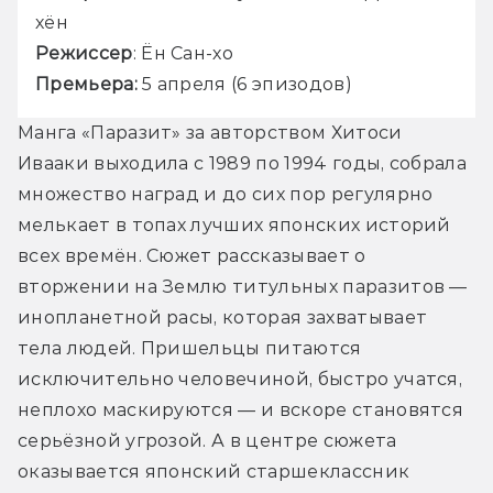
хён
Режиссер
: Ён Сан-хо 
Премьера: 
5 апреля (6 эпизодов)
Манга «Паразит» за авторством Хитоси 
Ивааки выходила с 1989 по 1994 годы, собрала 
множество наград и до сих пор регулярно 
мелькает в топах лучших японских историй 
всех времён. Сюжет рассказывает о 
вторжении на Землю титульных паразитов — 
инопланетной расы, которая захватывает 
тела людей. Пришельцы питаются 
исключительно человечиной, быстро учатся, 
неплохо маскируются — и вскоре становятся 
серьёзной угрозой. А в центре сюжета 
оказывается японский старшеклассник 