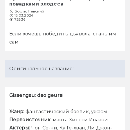
повадками злодеев
Борис Невский
15.03.2024
72836
Если хочешь победить дьявола, стань им 
сам
Оригинальное название:
Gisaengsu: deo geurei
Жанр: 
фантастический боевик, ужасы
Первоисточник: 
манга Хитоси Ивааки
Актеры: 
Чон Со-ни, Ку Гё-хван, Ли Джон-