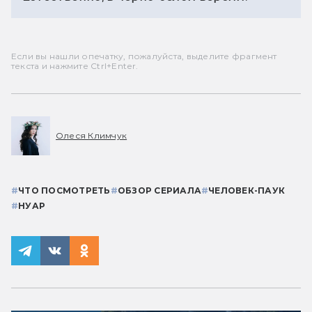
Если вы нашли опечатку, пожалуйста, выделите фрагмент
текста и нажмите Ctrl+Enter.
Олеся Климчук
#
ЧТО ПОСМОТРЕТЬ
#
ОБЗОР СЕРИАЛА
#
ЧЕЛОВЕК-ПАУК
#
НУАР