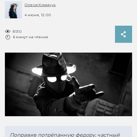
Олеся Климчук
4 июня, 12:00
8130
6 минут на чтение
Поправив потрёпанную федору, частный 