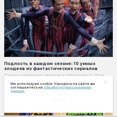
Подлость в каждом сезоне: 10 умных
злодеев из фантастических сериалов
Самые коварные злодеи с телеэкрана. Они
все номер один!
Мы используем cookie. Находясь на сайте вы
соглашаетесь на
обработку персональных
данных.
РЕКЛАМА
Принять