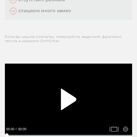
слишком много камео
Если вы нашли опечатку, пожалуйста, выделите фрагмент
текста и нажмите Ctrl+Enter.
00:00
00:00