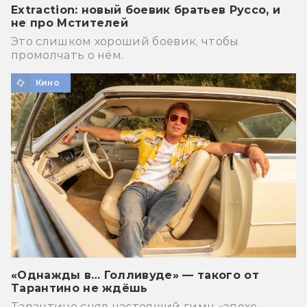
Extraction: новый боевик братьев Руссо, и
не про Мстителей
Это слишком хороший боевик, чтобы
промолчать о нём.
Кино
«Однажды в… Голливуде» — такого от
Тарантино не ждёшь
Тарантино снял настоящий гимн «эпохе