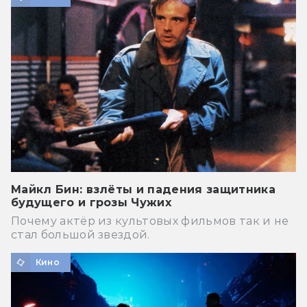
Майкл Бин: взлёты и падения защитника
будущего и грозы Чужих
Почему актёр из культовых фильмов так и не
стал большой звездой.
Кино