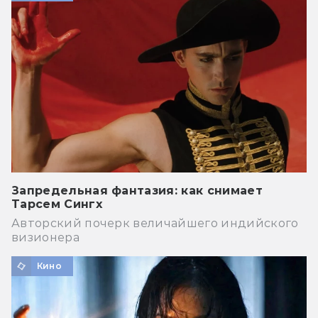
Запредельная фантазия: как снимает
Тарсем Сингх
Авторский почерк величайшего индийского
визионера
Кино