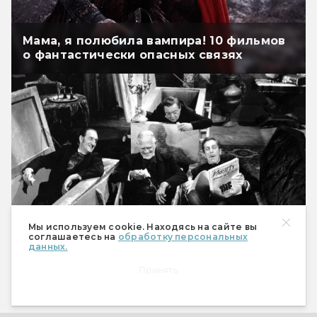
Мама, я полюбила вампира! 10 фильмов
о фантастически опасных связях
Мы используем cookie. Находясь на сайте вы
соглашаетесь на
обработку персональных
5 лучших фильмов о вампирах
данных.
Принять