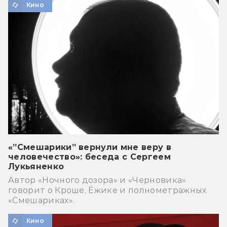
Кино
«”Смешарики” вернули мне веру в
человечество»: беседа с Сергеем
Лукьяненко
Автор «Ночного дозора» и «Черновика»
говорит о Кроше, Ёжике и полнометражных
«Смешариках».
Кино