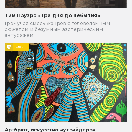
Тим Пауэрс «Три дня до небытия»
Гремучая смесь жанров с головоломным
сюжетом и безумным эзотерическим
антуражем
Фан
Ар-брют, искусство аутсайдеров