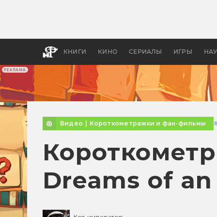
Как с
фильм
бы «В
КНИГИ
КИНО
СЕРИАЛЫ
ИГРЫ
НА
РЕКЛАМА
Видео
|
Короткометражки и фан-фильмы
Короткометр
Dreams of an
Кот-император