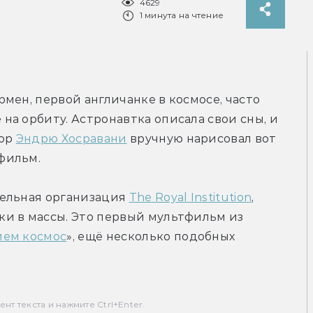
4629
1 минута на чтение
мен, первой англичанке в космосе, часто 
а орбиту. Астронавтка описала свои сны, и 
ор 
Эндрю Хосравани
 вручную нарисовал вот 
фильм.
ельная организация 
The Royal Institution
, 
и в массы. Это первый мультфильм из 
ием космос
», ещё несколько подобных 
т текста и нажмите Ctrl+Enter.