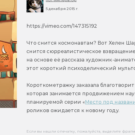
5 декабря 2015 г.
https://vimeo.com/147315192
Что снится космонавтам? Вот Хелен Шар
снится сюрреалистическое взвращение н
на основе её рассказа художник-анимат
этот короткий психоделический мульт
Короткометражку заказала благотворит
которая занимается продвижением наук
планируемой серии «
Место под назван
роликов ожидается к новому году.
Если вы нашли опечатку, пожалуйста, выделите фрагмен