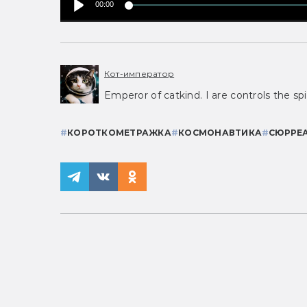
00:00
Кот-император
Emperor of catkind. I are controls the spi
#
КОРОТКОМЕТРАЖКА
#
КОСМОНАВТИКА
#
СЮРРЕ