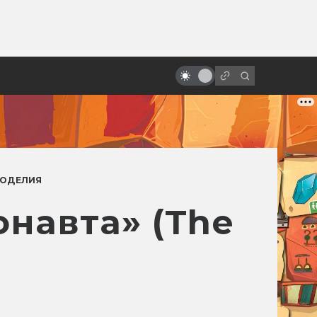
от
Лицо со шрамом. Как снимали
«Гарри Поттер и философский
камень»
ОДЕЛИЯ
навта» (The