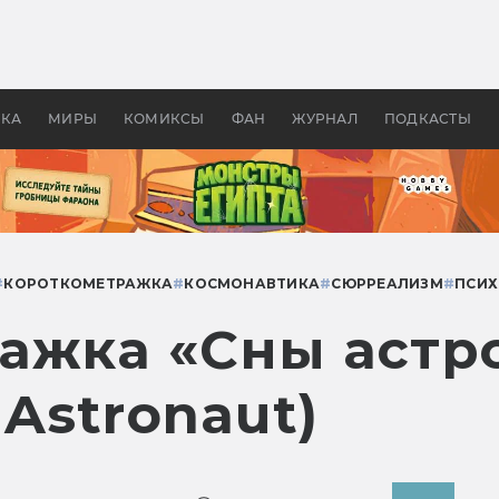
оздавались «Страшилы»:
«Одиссея» Нолана: что эт
, без которого не было
фильм сделал с Гомером и
ластелина колец»
Древней Грецией
УКА
МИРЫ
КОМИКСЫ
ФАН
ЖУРНАЛ
ПОДКАСТЫ
#
КОРОТКОМЕТРАЖКА
#
КОСМОНАВТИКА
#
СЮРРЕАЛИЗМ
#
ПСИХ
ажка «Сны астро
 Astronaut)