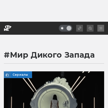
#
Мир Дикого Запада
Сериалы