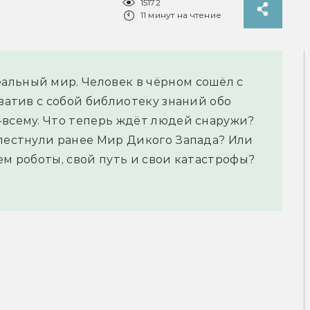
15172
11 минут на чтение
альный мир. Человек в чёрном сошёл с
хватив с собой библиотеку знаний обо
-всему. Что теперь ждёт людей снаружи?
хлестнули ранее Мир Дикого Запада? Или
ем роботы, свой путь и свои катастрофы?