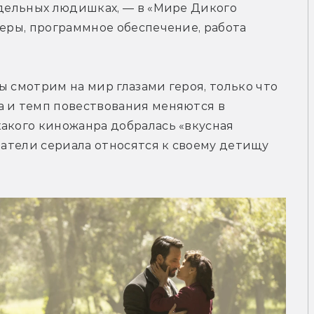
тдельных людишках, — в «Мире Дикого 
ьеры, программное обеспечение, работа 
 смотрим на мир глазами героя, только что 
а и темп повествования меняются в 
акого киножанра добралась «вкусная 
датели сериала относятся к своему детищу 