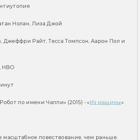
антиутопия
тан Нолан, Лиза Джой
, Джеффри Райт, Тесса Томпсон, Аарон Пол и 
, HBO
минут
• «Робот по имени Чаппи» (2015) • «
Из машины
» 
е масштабное повествование, чем раньше.