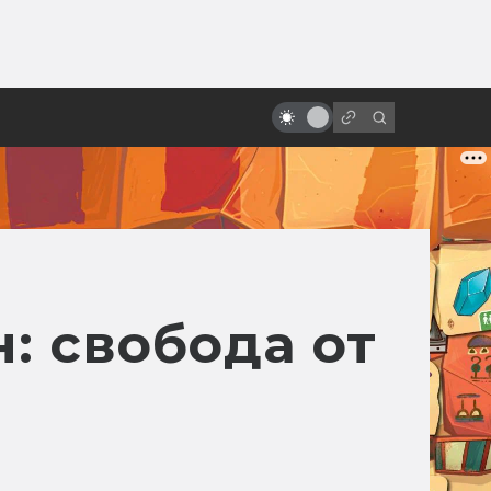
от
Терри Гиллиам и смысл его
безумных фильмов
: свобода от