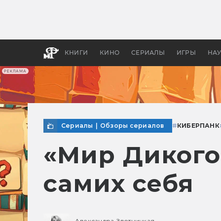
Как с
фильм
бы «В
КНИГИ
КИНО
СЕРИАЛЫ
ИГРЫ
НА
РЕКЛАМА
Сериалы
|
Обзоры сериалов
#
КИБЕРПАНК
«Мир Дикого 
самих себя
Александра Злотницкая