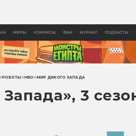
оздавались «Страшилы»:
«Одиссея» Нолана: что эт
, без которого не было
фильм сделал с Гомером и
ластелина колец»
Древней Грецией
УКА
МИРЫ
КОМИКСЫ
ФАН
ЖУРНАЛ
ПОДКАСТЫ
#
РОБОТЫ
#
HBO
#
МИР ДИКОГО ЗАПАДА
Запада», 3 сезон