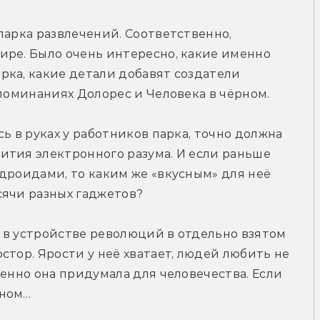
парка развлечений. Соответственно, 
ре. Было очень интересно, какие именно 
ка, какие детали добавят создатели 
споминаниях Долорес и Человека в чёрном.
ь в руках у работников парка, точно должна 
тия электронного разума. И если раньше 
дроидами, то каким же «вкусным» для неё 
сячи разных гаджетов?
 в устройстве революций в отдельно взятом 
тор. Ярости у неё хватает, людей любить не 
енно она придумала для человечества. Если 
рном…