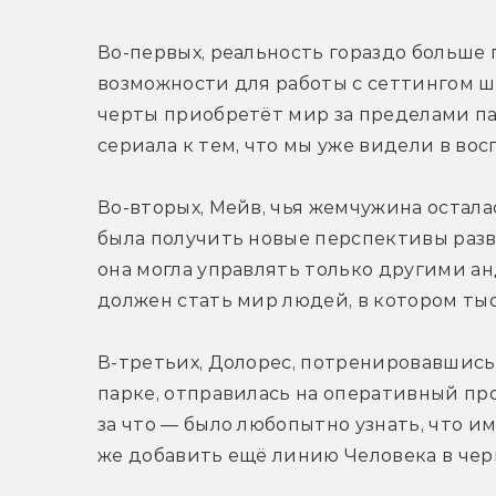
Во-первых, реальность гораздо больше 
возможности для работы с сеттингом ши
черты приобретёт мир за пределами пар
сериала к тем, что мы уже видели в во
Во-вторых, Мейв, чья жемчужина осталас
была получить новые перспективы разви
она могла управлять только другими ан
должен стать мир людей, в котором ты
В-третьих, Долорес, потренировавшись
парке, отправилась на оперативный прос
за что — было любопытно узнать, что им
же добавить ещё линию Человека в че