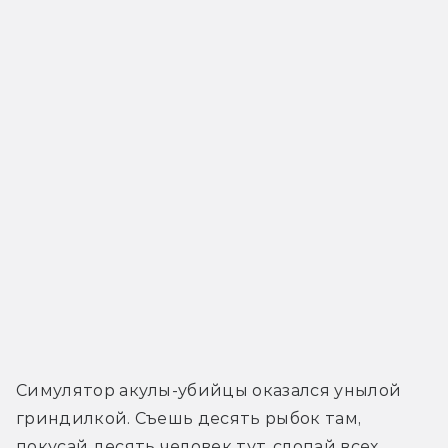
Симулятор акулы-убийцы оказался унылой 
гриндилкой. Съешь десять рыбок там, 
покусай десять человек тут, слопай всех 