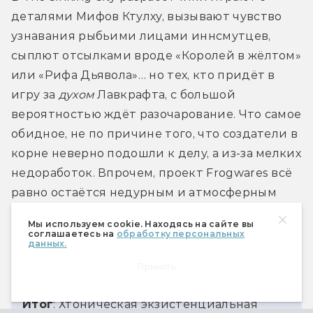
деталями Мифов Ктулху, вызывают чувство 
узнавания рыбьими лицами иннсмутцев, 
сыплют отсылками вроде «Королей в жёлтом» 
или «Рифа Дьявола»… но тех, кто придёт в 
игру за 
духом
 Лавкрафта, с большой 
вероятностью ждёт разочарование. Что самое 
обидное, не по причине того, что создатели в 
корне неверно подошли к делу, а из-за мелких 
недоработок. Впрочем, проект Frogwares всё 
равно остаётся недурным и атмосферным 
квестом — и тем обиднее понимать, что он 
Мы используем cookie. Находясь на сайте вы
мог бы быть лучше.
соглашаетесь на
обработку персональных
данных.
Принять
Итог
: Хтоническая экзистенциальная