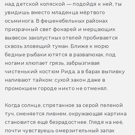
над детской коляской — подойдя к ней, ты 
увидишь вместо младенца мёртвого 
осьминога. В фешенебельных районах 
призрачный свет фонарей и мерцающих 
вывесок захолустных отелей пробивается 
сквозь зловещий туман. Ближе к морю 
бедные рыбаки ютятся в развалюхах, под 
ногами хлюпает грязь, забрызгивая 
чистенький костюм Рида, а в барах выпивку 
наливают тайком: сухой закон даже в 
промокшем городе никто не отменял.
Когда солнце, спрятанное за серой пеленой 
туч, сменяется ливнем, окружающая картина 
становится ещё безрадостнее. Глядя на неё, 
почти чувствуешь омерзительный запах 