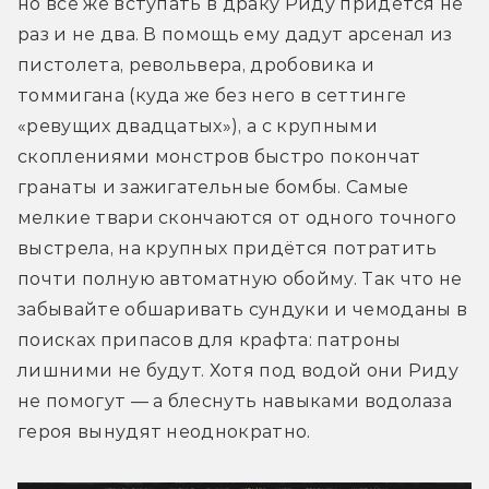
но всё же вступать в драку Риду придётся не 
раз и не два. В помощь ему дадут арсенал из 
пистолета, револьвера, дробовика и 
томмигана (куда же без него в сеттинге 
«ревущих двадцатых»), а с крупными 
скоплениями монстров быстро покончат 
гранаты и зажигательные бомбы. Самые 
мелкие твари скончаются от одного точного 
выстрела, на крупных придётся потратить 
почти полную автоматную обойму. Так что не 
забывайте обшаривать сундуки и чемоданы в 
поисках припасов для крафта: патроны 
лишними не будут. Хотя под водой они Риду 
не помогут — а блеснуть навыками водолаза 
героя вынудят неоднократно.