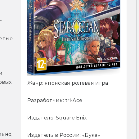
 
етые 
 
вых 
Жанр: японская ролевая игра
Разработчик: tri-Ace
Издатель: Square Enix
ьно, 
Издатель в России: «Бука»