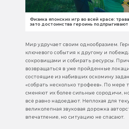
Физика японских игр во всей красе: трав
зато достоинства героинь подпрыгивают
Мир удручает своим однообразием. Геро
ключевого события к другому и побежда
сокровищами и собирать ресурсы. Прич
возвращаться в уже пройденные локаци
состоящие из набивших оскомину задан
«собрать несколько трофеев». По мере т
сменяют их более сильные сородичи, н
всё равно надоедают. Неплохая для тек
великолепная звуковая дорожка авторс
впечатление, но ситуацию не спасают.