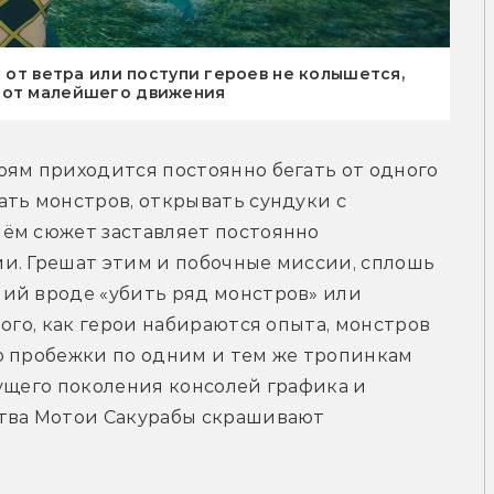
а от ветра или поступи героев не колышется,
 от малейшего движения
ям приходится постоянно бегать от одного 
ть монстров, открывать сундуки с 
ём сюжет заставляет постоянно 
и. Грешат этим и побочные миссии, сплошь 
ий вроде «убить ряд монстров» или 
ого, как герои набираются опыта, монстров 
о пробежки по одним и тем же тропинкам 
ущего поколения консолей графика и 
тва Мотои Сакурабы скрашивают 