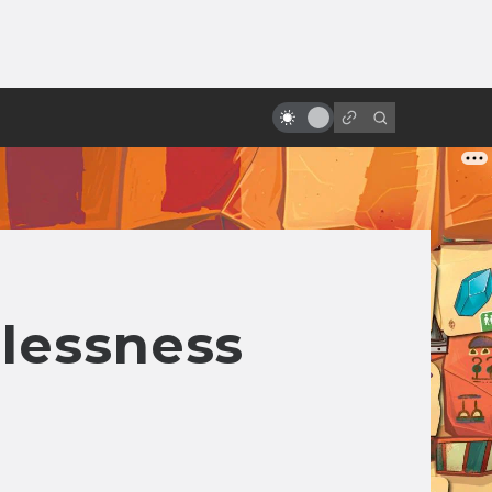
ы»:
ыло
Мультфильмы по Киру Булычёву:
Алиса, «Перевал» и другие
hlessness