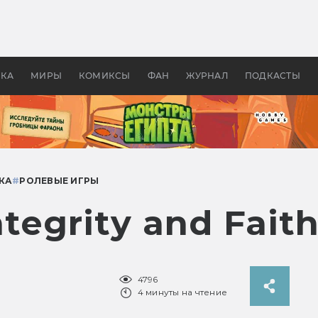
 фильмы смотреть в
Как создавались «Страшил
те 2026? В мире —
фильм, без которого не б
липсис, в России —
бы «Властелина колец»
ие комедии
УКА
МИРЫ
КОМИКСЫ
ФАН
ЖУРНАЛ
ПОДКАСТЫ
КА
#
РОЛЕВЫЕ ИГРЫ
ntegrity and Fait
4796
4 минуты на чтение