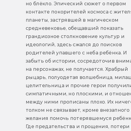
но блёкло. Эпический сюжет о первом 
контакте покорителей космоса с жител
планеты, застрявшей в магическом 
средневековье, обещавший показать 
грандиозное столкновение культур и 
идеологий, здесь сжался до поисков 
родителей упавшего с неба ребёнка. И 
забыть об истории, сосредоточив внима
на персонажах, не получается. Храбрый 
рыцарь, полуодетая волшебница, мила
целительница и прочие герои получили
симпатичными, но плоскими, и отношен
между ними прописаны плохо. Их ничего
толком не связывает, кроме внезапного 
желания помочь потерявшемуся ребёнку
Где предательства и прощения, потери