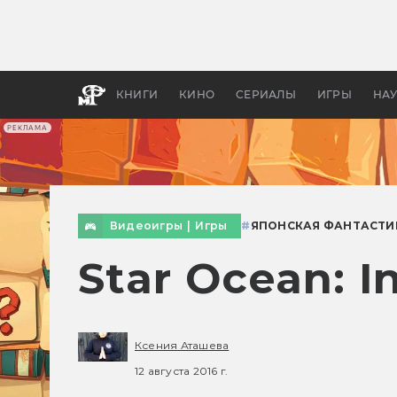
Какие
авгус
апока
детск
КНИГИ
КИНО
СЕРИАЛЫ
ИГРЫ
НА
РЕКЛАМА
Видеоигры
|
Игры
#
ЯПОНСКАЯ ФАНТАСТИ
Star Ocean: I
Ксения Аташева
12 августа 2016 г.