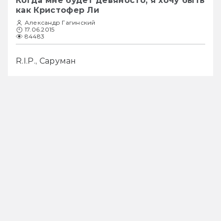
Когда мне будет девяносто, я хочу быть
как Кристофер Ли
Александр Гагинский
17.06.2015
84483
R.I.P., Саруман