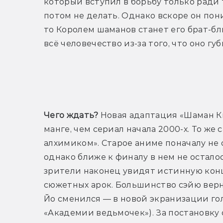
который вступил в борьбу только ради т
потом не делать. Однако вскоре он пони
то Королем шаманов станет его брат-б
всё человечество из-за того, что оно губ
Т
Чего ждать?
 Новая адаптация «Шаман К
манге, чем сериал начала 2000-х. То же 
алхимиком». Старое аниме поначалу не 
однако ближе к финалу в нем не осталос
зрители наконец увидят истинную конц
сюжетных арок. Большинство сэйю верну
Йо сменился — в новой экранизации гол
«Академии ведьмочек»). За постановку