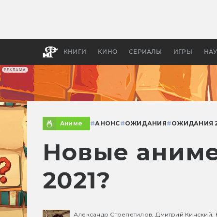
Какие
авгус
апока
детск
КНИГИ
КИНО
СЕРИАЛЫ
ИГРЫ
НА
РЕКЛАМА
Аниме
#
АНОНС
#
ОЖИДАНИЯ
#
ОЖИДАНИЯ 2
Новые аниме
2021?
Александр Стрепетилов,
Дмитрий Кинский,