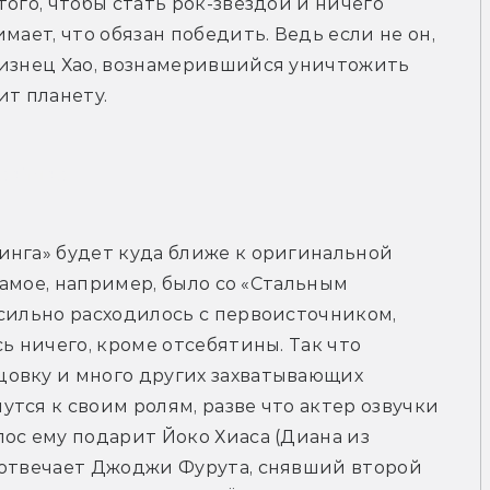
ого, чтобы стать рок-звездой и ничего 
мает, что обязан победить. Ведь если не он, 
лизнец Хао, вознамерившийся уничтожить 
ит планету.
рейлер
инга» будет куда ближе к оригинальной 
самое, например, было со «Стальным 
сильно расходилось с первоисточником, 
ь ничего, кроме отсебятины. Так что 
овку и много других захватывающих 
тся к своим ролям, разве что актер озвучки 
ос ему подарит Йоко Хиаса (Диана из 
 отвечает Джоджи Фурута, снявший второй 