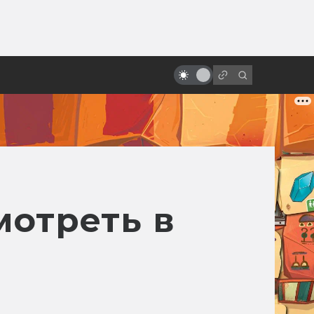
ы»:
ыло
Кто станет новым Миядзаки?
мотреть в