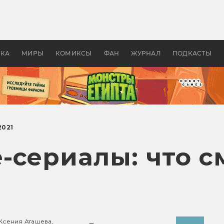
 фильмы смотреть в
Как создавались «Страшил
те 2026? В мире —
фильм, без которого не б
липсис, в России —
бы «Властелина колец»
ие комедии
УКА
МИРЫ
КОМИКСЫ
ФАН
ЖУРНАЛ
ПОДКАСТЫ
021
-сериалы: что с
Ксения Аташева,