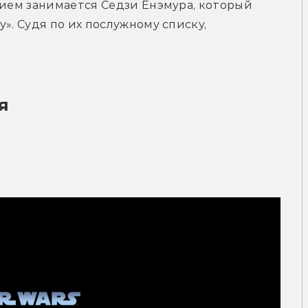
рием занимается Седзи Ёнэмура, который 
». Судя по их послужному списку, 
я