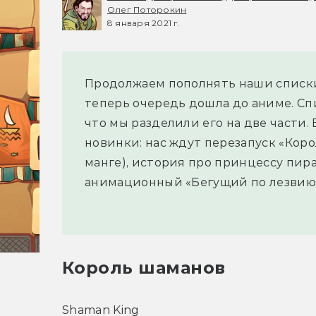
Олег Поторокин
8 января 2021 г.
Продолжаем пополнять наши списки
теперь очередь дошла до аниме. Сп
что мы разделили его на две части.
новинки: нас ждут перезапуск «Кор
манге), история про принцессу пират
анимационный «Бегущий по лезвию» 
Король шаманов
Shaman King