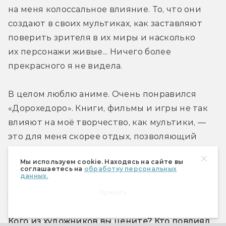
на меня колоссальное влияние. То, что они 
создают в своих мультиках, как заставляют 
поверить зрителя в их миры и насколько 
их персонажи живые... Ничего более 
прекрасного я не видела.
В целом люблю аниме. Очень понравился 
«Дорохедоро». Книги, фильмы и игры не так 
влияют на моё творчество, как мультики, — 
это для меня скорее отдых, позволяющий 
отвлечься. Роман Замятина «Мы» обязателен 
Мы используем cookie. Находясь на сайте вы
к прочтению. Обожаю фильмы про зомби, 
соглашаетесь на
обработку персональных
данных.
практически все видела. Из игр особенно 
увлёк «Ведьмак». 
Принять
Кого из художников вы цените? Кто повлиял 