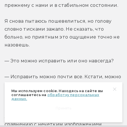
прежнему с нами и в стабильном состоянии.
Я снова пытаюсь пошевелиться, но голову 
словно тисками зажало. Не сказать, что 
больно, но приятным это ощущение точно не 
назовешь.
— Это можно исправить или оно навсегда?
— Исправить можно почти все. Кстати, можно 
попробовать обходные маневры, пока вы в 
Мы используем cookie. Находясь на сайте вы
капсуле. Во время операции я поставила 
соглашаетесь на
обработку персональных
данных.
нейронные зонды в стратегически важных 
зонах. Во-первых, они дают мне гораздо 
Принять
лучшее представление о происходящем по 
сравнению с нечетким изображением, 