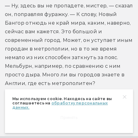
— Ну, здесь вы не пропадете, мистер, — сказал 
он, поправляя фуражку. — К слову, Новый 
Бангор отнюдь не край мира, каким, наверно, 
сейчас вам кажется. Это большой и 
современный город. Может, он уступает иным 
городам в метрополии, но в то же время 
немало из них способен заткнуть за пояс. 
Мельбурн, например, по сравнению с ним 
просто дыра. Много ли вы городов знаете в 
Англии, где есть метрополитен?
Мы используем cookie. Находясь на сайте вы
— Вы это серьезно? Метрополитен? Тут?
соглашаетесь на
обработку персональных
данных.
Принять
— Настоящий. Двенадцать станций. 
Тринадцатую откроют через полгода.