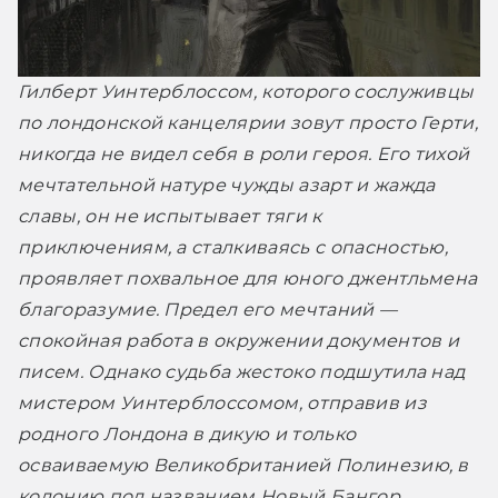
Гилберт Уинтерблоссом, которого сослуживцы 
по лондонской канцелярии зовут просто Герти, 
никогда не видел себя в роли героя. Его тихой 
мечтательной натуре чужды азарт и жажда 
славы, он не испытывает тяги к 
приключениям, а сталкиваясь с опасностью, 
проявляет похвальное для юного джентльмена 
благоразумие. Предел его мечтаний — 
спокойная работа в окружении документов и 
писем. Однако судьба жестоко подшутила над 
мистером Уинтерблоссомом, отправив из 
родного Лондона в дикую и только 
осваиваемую Великобританией Полинезию, в 
колонию под названием Новый Бангор.