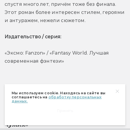
спустя много лет, причём тоже без финала. 
Этот роман более интересен стилем, героями 
и антуражем, нежели сюжетом.
Издательство / серия: 
«Эксмо: Fanzon» / «Fantasy World. Лучшая 
современная фэнтези»
Мы используем cookie. Находясь на сайте вы
соглашаетесь на
обработку персональных
МИСТИКА И ХОРРОР 
данных.
Принять
Филип Фракасси «Дитя среди 
чужих»