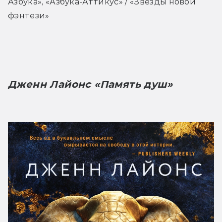
Азбука», «Азбука-Аттикус» / «Звёзды новой 
фэнтези»
Дженн Лайонс «Память душ»