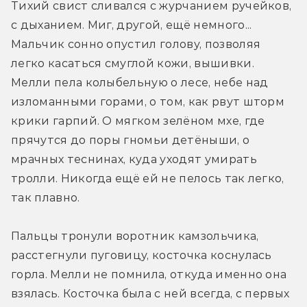
Тихий свист сливался с журчанием ручейков, 
с дыханием. Миг, другой, ещё немного... 
Мальчик сонно опустил голову, позволяя 
легко касаться смуглой кожи, вышивки. 
Мелли пела колыбельную о лесе, небе над 
изломанными горами, о том, как рвут шторм 
крики гарпий. О мягком зелёном мхе, где 
прячутся до поры гномьи детёныши, о 
мрачных теснинах, куда уходят умирать 
тролли. Никогда ещё ей не пелось так легко, 
так плавно.
Пальцы тронули воротник камзольчика, 
расстегнули пуговицу, косточка коснулась 
горла. Мелли не помнила, откуда именно она 
взялась. Косточка была с ней всегда, с первых 