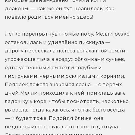
которые давным-давно точили когти 
драконы, — как же ей тут нравилось! Как 
повезло родиться именно здесь!
Легко перепрыгнув гномью нору, Мелли резко 
остановилась и удивлённо пискнула — 
дорогу пересекала полоса вспаханной земли, 
угрожающе тыча в воздух обломками сучьев, 
едва успевшими вылезти голубыми 
листочками, чёрными осклизлыми корнями. 
Поперёк лежала знакомая сосна — с первых 
дней Мелли приходила к ней, прикладывала 
ладошку к коре, чтобы посмотреть, насколько 
выросла. Тогда казалось, что так было всегда 
— и будет тоже. Подойдя ближе, она 
недоверчиво потыкала в ствол, вздохнула. 