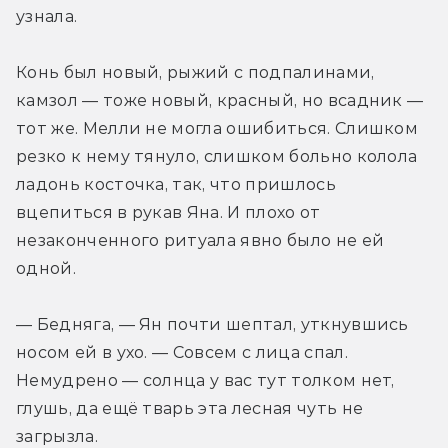
узнала.
Конь был новый, рыжий с подпалинами, 
камзол — тоже новый, красный, но всадник — 
тот же. Мелли не могла ошибиться. Слишком 
резко к нему тянуло, слишком больно колола 
ладонь косточка, так, что пришлось 
вцепиться в рукав Яна. И плохо от 
незаконченного ритуала явно было не ей 
одной.
— Бедняга, — Ян почти шептал, уткнувшись 
носом ей в ухо. — Совсем с лица спал. 
Немудрено — солнца у вас тут толком нет, 
глушь, да ещё тварь эта лесная чуть не 
загрызла.