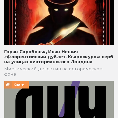
Горан Скробонья, Иван Нешич
«Флорентийский дублет. Кьяроскуро»: серб
на улицах викторианского Лондона
Мистический детектив на историческом
фоне
Книги