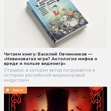
Читаем книгу: Василий Овчинников —
«Невиноватая игра? Антология мифов о
вреде и пользе видеоигр»
Отрывок, в котором автор погружается в
историю российской видеоигровой
индустрии
Книги