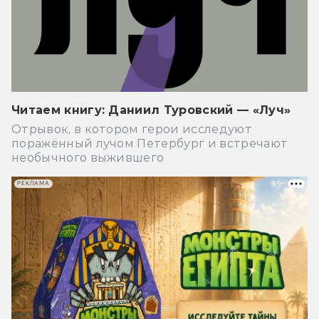
Читаем книгу: Даниил Туровский — «Луч»
Отрывок, в котором герои исследуют
поражённый лучом Петербург и встречают
необычного выжившего
РЕКЛАМА