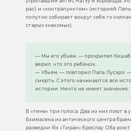
(пропавший антис Натху и хороводы, ко
рас) и «контрапунктом» (историей Папы
попутно собирает вокруг себя то коллан
старых знакомых).
— Мы его убьём, — прохрипел Кешаб. —
верил, что это ребёнок.
— Убьём, — повторил Папа Лусэро. —
смерть. С этого начинаются все исто
истории. Ничто не имеет значения, 
В «теме» три голоса. Два из них поют в 
Бхимасена из антического центра брама
разведки Ян «Тиран» Бреслау. Оба роют