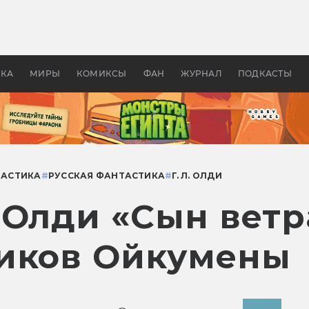
 фильмы смотреть в
Как создавались «Страшил
те 2026? В мире —
фильм, без которого не б
липсис, в России —
бы «Властелина колец»
ие комедии
УКА
МИРЫ
КОМИКСЫ
ФАН
ЖУРНАЛ
ПОДКАСТЫ
ТАСТИКА
#
РУССКАЯ ФАНТАСТИКА
#
Г. Л. ОЛДИ
 Олди «Сын ветр
иков Ойкумены