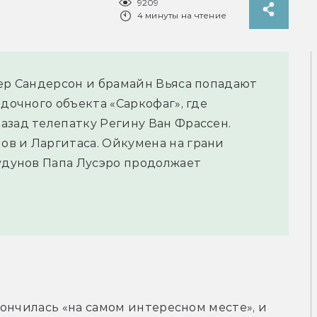
9209
4 минуты на чтение
тер Сандерсон и брамайн Вьяса попадают
адочного объекта «Саркофаг», где
азад телепатку Регину Ван Фрассен.
в и Ларгитаса. Ойкумена на грани
вудунов Папа Лусэро продолжает
ончилась «на самом интересном месте», и 