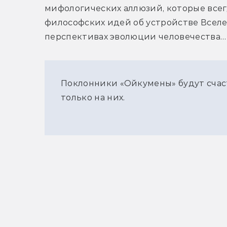
мифологических аллюзий, которые всегд
философских идей об устройстве Вселен
перспективах эволюции человечества…
Поклонники «Ойкумены» будут счас
только на них.