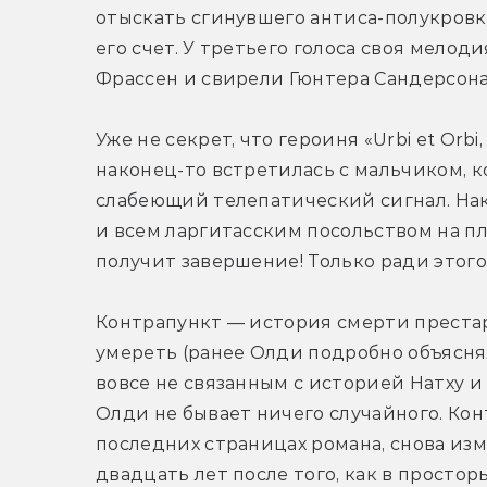
отыскать сгинувшего антиса-полукровку,
его счет. У третьего голоса своя мелод
Фрассен и свирели Гюнтера Сандерсона
Уже не секрет, что героиня «Urbi et Orb
наконец-то встретилась с мальчиком, к
слабеющий телепатический сигнал. Нако
и всем ларгитасским посольством на пл
получит завершение! Только ради этого
Контрапункт — история смерти престар
умереть (ранее Олди подробно объяснял
вовсе не связанным с историей Натху и 
Олди не бывает ничего случайного. Кон
последних страницах романа, снова из
двадцать лет после того, как в просто