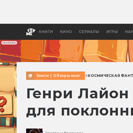
Какие
авгус
апока
детск
КНИГИ
КИНО
СЕРИАЛЫ
ИГРЫ
НА
РЕКЛАМА
Книги
|
Обзоры книг
#
КОСМИЧЕСКАЯ ФАН
Генри Лайон
для поклонн
Светлана Евсюкова