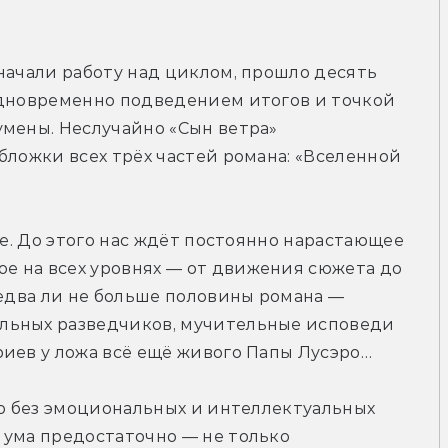
начали работу над циклом, прошло десять 
одновременно подведением итогов и точкой 
мены. Неслучайно «Сын ветра» 
бложки всех трёх частей романа: «Вселенной 
ге. До этого нас ждёт постоянно нарастающее 
 на всех уровнях — от движения сюжета до 
 едва ли не больше половины романа — 
льных разведчиков, мучительные исповеди 
риев у ложа всё ещё живого Папы Лусэро…
но без эмоциональных и интеллектуальных 
ума предостаточно — не только 