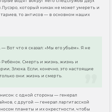
торые водят вокруг него спецслужбы двух 
 Лусэро, который никак не может умереть и 
тариев, то антисов — в основном наших 
 Вот что я сказал: «Мы его убьём». Я не 
 Ребёнок. Смерть и жизнь, жизнь и 
рии, Злюка. Если, конечно, это настоящие 
только они: жизнь и смерть.
унисон: с одной стороны — генерал 
йнов, с другой — генерал ларгитасской 
 носом планеты и их окрестности, чтобы 