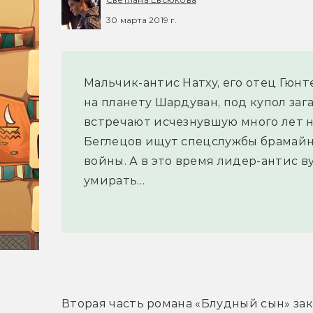
30 марта 2019 г.
Мальчик-антис Натху, его отец Гюн
на планету Шардуван, под купол заг
встречают исчезнувшую много лет н
Беглецов ищут спецслужбы брамайно
войны. А в это время лидер-антис 
умирать…
Вторая часть романа «Блудный сын» зак