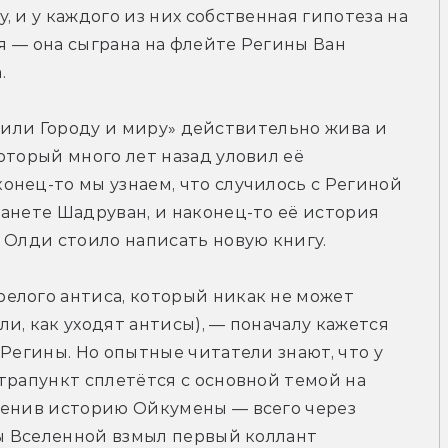
 и у каждого из них собственная гипотеза на 
ия — она сыграна на флейте Регины Ван 
.
i, или Городу и миру» действительно жива и 
оторый много лет назад уловил её 
нец-то мы узнаем, что случилось с Региной 
анете Шадруван, и наконец-то её история 
 Олди стоило написать новую книгу.
елого антиса, который никак не может 
и, как уходят антисы), — поначалу кажется 
Регины. Но опытные читатели знают, что у 
трапункт сплетётся с основной темой на 
менив историю Ойкумены — всего через 
ры Вселенной взмыл первый коллант 