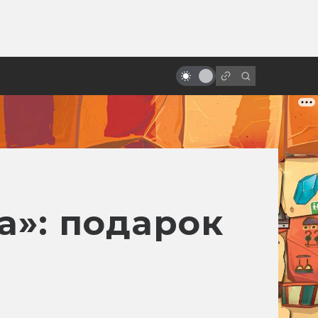
ы»:
ыло
Через вселенные: как работают
Фил Лорд и Кристофер Миллер
а»: подарок