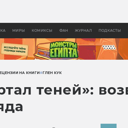
 фильмы смотреть в
Как создавались «Страшил
те 2026? В мире —
фильм, без которого не б
липсис, в России —
бы «Властелина колец»
ие комедии
УКА
МИРЫ
КОМИКСЫ
ФАН
ЖУРНАЛ
ПОДКАСТЫ
ЕЦЕНЗИИ НА КНИГИ
#
ГЛЕН КУК
ртал теней»: во
яда