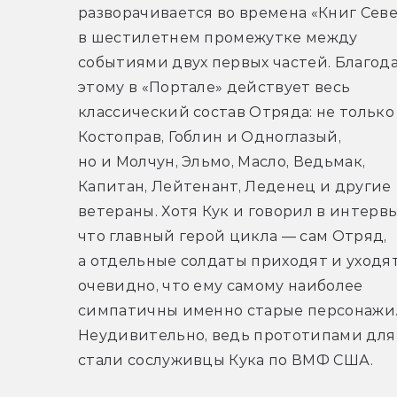
разворачивается во времена «Книг Север
в шестилетнем промежутке между 
событиями двух первых частей. Благода
этому в «Портале» действует весь 
классический состав Отряда: не только 
Костоправ, Гоблин и Одноглазый, 
но и Молчун, Эльмо, Масло, Ведьмак, 
Капитан, Лейтенант, Леденец и другие 
ветераны. Хотя Кук и говорил в интервью
что главный герой цикла — сам Отряд, 
а отдельные солдаты приходят и уходят,
очевидно, что ему самому наиболее 
симпатичны именно старые персонажи.
Неудивительно, ведь прототипами для 
стали сослуживцы Кука по ВМФ США.