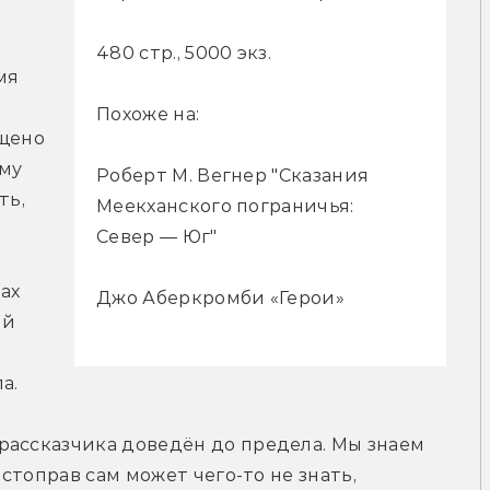
480 стр., 5000 экз.
я 
Похоже на:
щено 
му 
Роберт М. Вегнер "Сказания
ь, 
Меекханского пограничья:
Север — Юг"
х 
Джо Аберкромби «Герои»
й 
а.
ассказчика доведён до предела. Мы знаем 
остоправ сам может чего-то не знать, 