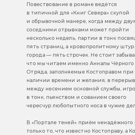
Повествование в романе ведётся 
в типичной для «Книг Севера» скупой 
и обрывочной манере, когда между двум
соседними отрывками может пройти 
несколько недель, партии в тонк посвя
пять страниц, а кровопролитному штур
города — пять строчек. Не стоит забыват
что мы читаем именно Анналы Чёрного 
Отряда, заполняемые Костоправом при 
наличии времени и желания, в перерыва
между несением основной службы, игро
в тонк, пьянством и сованием своего 
чересчур любопытного носа в чужие дел
В «Портале теней» приём ненадёжного р
только то, что известно Костоправу, а К