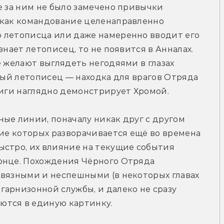
е за ним не было замечено привычки 
 как командование целенаправленно 
 летописца или даже намеренно вводит его 
нает летописец, то не появится в Анналах. 
 желают выглядеть негодяями в глазах 
вый летописец — находка для врагов Отряда 
ниги наглядно демонстрирует Хромой.
ые линии, поначалу никак друг с другом 
вие которых разворачивается ещё во времена 
стро, их влияние на текущие события 
онце. Похождения Чёрного Отряда 
вязными и неспешными (в некоторых главах 
арнизонной службы, и далеко не сразу 
ются в единую картинку.