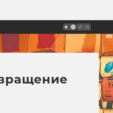
ы»:
ыло
звращение