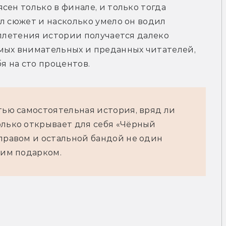
ен только в финале, и только тогда 
л сюжет и насколько умело он водил 
сплетения истории получается далеко 
мых внимательных и преданных читателей, 
я на сто процентов.
стью самостоятельная история, вряд ли
олько открывает для себя «Чёрный
оправом и остальной бандой не один
щим подарком.