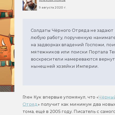
9 августа 2020 г.
Солдаты Чёрного Отряда не задают 
любую работу, порученную нанимате
на задворках владений Госпожи, п
мятежников или поиски Портала Тен
воскресители намереваются вернут
нынешней хозяйки Империи.
Глен Кук впервые упомянул, что «
Чёрный
Отряд
» получит как минимум два новых
тома, ещё в 2005 году. Писатель с самого