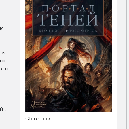
я 
ая 
ти 
аты 
й».
Glen Cook