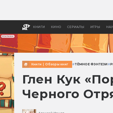
Какие
авгус
апока
детск
КНИГИ
КИНО
СЕРИАЛЫ
ИГРЫ
НА
РЕКЛАМА
Книги
|
Обзоры книг
#
ТЁМНОЕ ФЭНТЕЗИ
#
Р
Глен Кук «По
Черного Отр
Алексей Ионов