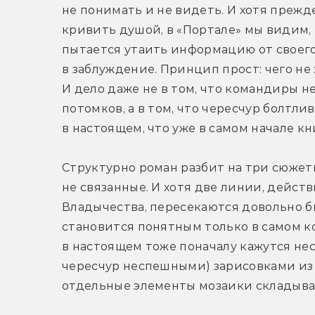
не понимать и не видеть. И хотя прежд
кривить душой, в «Портале» мы видим,
пытается утаить информацию от своего
в заблуждение. Принцип прост: чего не з
И дело даже не в том, что командиры не
потомков, а в том, что чересчур болтли
в настоящем, что уже в самом начале к
Структурно роман разбит на три сюжетн
не связанные. И хотя две линии, дейст
Владычества, пересекаются довольно бы
становится понятным только в самом к
в настоящем тоже поначалу кажутся нес
чересчур неспешными) зарисовками из г
отдельные элементы мозаики складыва