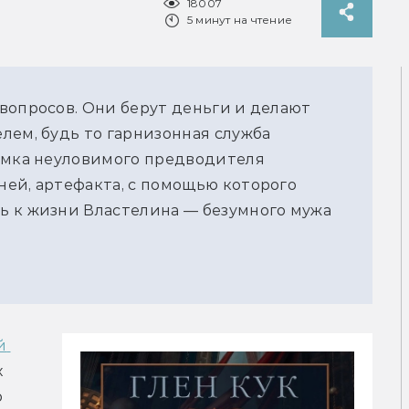
18007
5 минут на чтение
вопросов. Они берут деньги и делают
лем, будь то гарнизонная служба
оимка неуловимого предводителя
ей, артефакта, с помощью которого
ь к жизни Властелина — безумного мужа
 
 
 