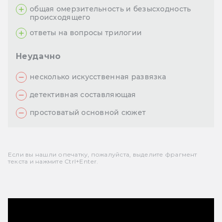
общая омерзительность и безысходность
происходящего
ответы на вопросы трилогии
Неудачно
несколько искусственная развязка
детективная составляющая
простоватый основной сюжет
Если вы нашли опечатку, пожалуйста, выделите фрагмент
текста и нажмите Ctrl+Enter.