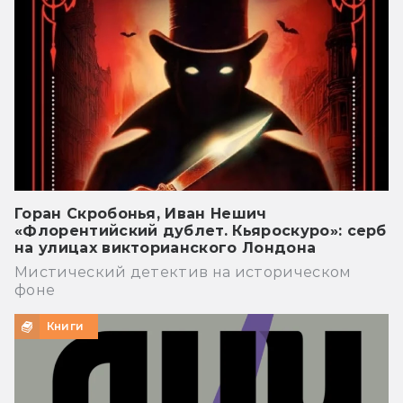
Горан Скробонья, Иван Нешич
«Флорентийский дублет. Кьяроскуро»: серб
на улицах викторианского Лондона
Мистический детектив на историческом
фоне
Книги