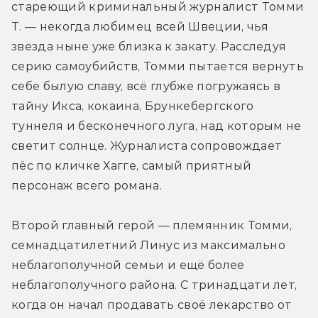
стареющий криминальный журналист Томми 
Т. — некогда любимец всей Швеции, чья 
звезда ныне уже близка к закату. Расследуя 
серию самоубийств, Томми пытается вернуть 
себе былую славу, всё глубже погружаясь в 
тайну Икса, кокаина, Брункебергского 
туннеля и бесконечного луга, над которым не 
светит солнце. Журналиста сопровождает 
пёс по кличке Хагге, самый приятный 
персонаж всего романа.
Второй главный герой — племянник Томми, 
семнадцатилетний Линус из максимально 
неблагополучной семьи и ещё более 
неблагополучного района. С тринадцати лет, 
когда он начал продавать своё лекарство от 