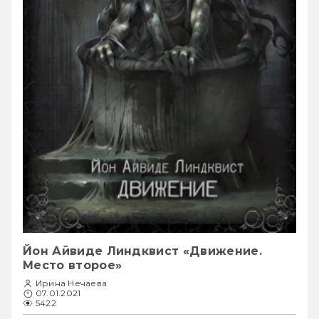
Йон Айвиде Линдквист «Движение.
Место второе»
Ирина Нечаева
07.01.2021
5422