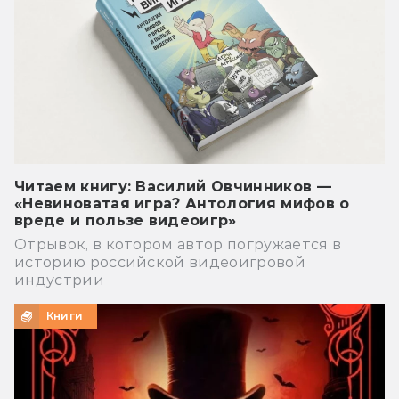
Читаем книгу: Василий Овчинников —
«Невиноватая игра? Антология мифов о
вреде и пользе видеоигр»
Отрывок, в котором автор погружается в
историю российской видеоигровой
индустрии
Книги