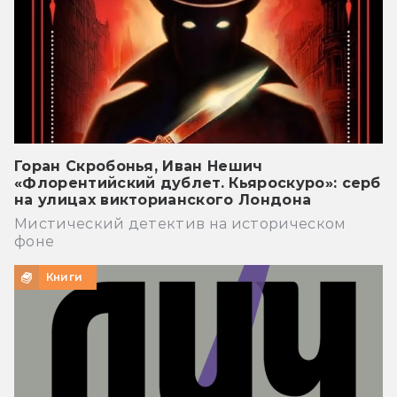
Горан Скробонья, Иван Нешич
«Флорентийский дублет. Кьяроскуро»: серб
на улицах викторианского Лондона
Мистический детектив на историческом
фоне
Книги