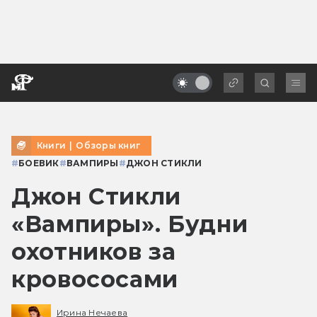
Книги
|
Обзоры книг
#
БОЕВИК
#
ВАМПИРЫ
#
ДЖОН СТИКЛИ
Джон Стикли
«Вампиры». Будни
охотников за
кровососами
Ирина Нечаева