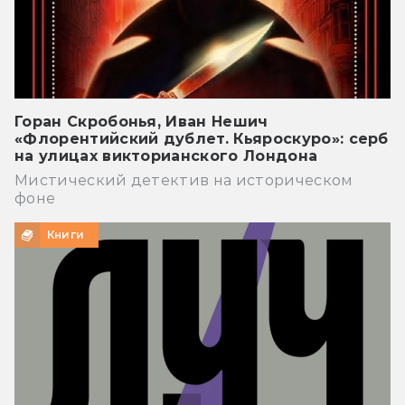
Горан Скробонья, Иван Нешич
«Флорентийский дублет. Кьяроскуро»: серб
на улицах викторианского Лондона
Мистический детектив на историческом
фоне
Книги