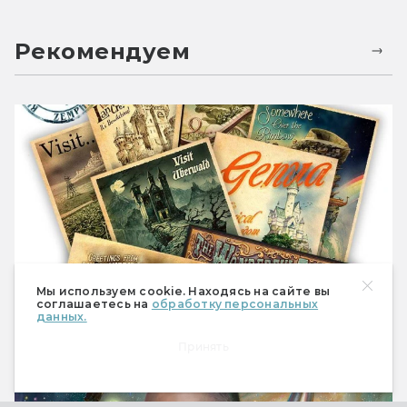
Рекомендуем
Мы используем cookie. Находясь на сайте вы
соглашаетесь на
обработку персональных
Плоский мир Пратчетта: путеводитель
данных.
для туриста
Принять