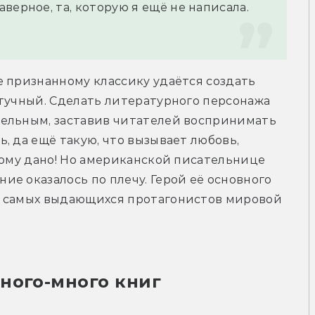
верное, та, которую я ещё не написала.
 признанному классику удаётся создать 
тучный. Сделать литературного персонажа 
ельным, заставив читателей воспринимать 
 да ещё такую, что вызывает любовь, 
дому дано! Но американской писательнице 
е оказалось по плечу. Герой её основного 
з самых выдающихся протагонистов мировой 
ного-много книг