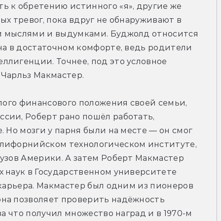
 к обретению истинного «я», другие же 
х тревог, пока вдруг не обнаруживают в 
и мыслями и выдумками. Буджолд относится 
на в достаточном комфорте, ведь родители 
лигенции. Точнее, под это условное 
 Чарльз Макмастер.
ёлого финансового положения своей семьи, 
сии, Роберт рано пошёл работать, 
 Но мозги у парня были на месте — он смог 
лифорнийском технологическом институте, 
узов Америки. А затем Роберт Макмастер 
 наук в Государственном университете 
 карьера. Макмастер был одним из пионеров 
на позволяет проверить надёжность 
за что получил множество наград и в 1970-м 