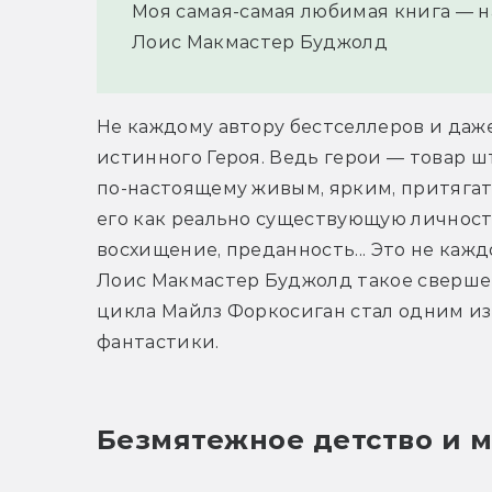
Моя самая-самая любимая книга — на
Лоис Макмастер Буджолд
Не каждому автору бестселлеров и даже
истинного Героя. Ведь герои — товар ш
по-настоящему живым, ярким, притягат
его как реально существующую личность,
восхищение, преданность... Это не каж
Лоис Макмастер Буджолд такое свершени
цикла Майлз Форкосиган стал одним и
фантастики.
Безмятежное детство и м