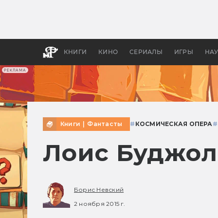
Какие
авгус
апока
детск
КНИГИ
КИНО
СЕРИАЛЫ
ИГРЫ
НА
РЕКЛАМА
Книги
|
Фантасты
#
КОСМИЧЕСКАЯ ОПЕРА
#
Лоис Буджол
Борис Невский
2 ноября 2015 г.