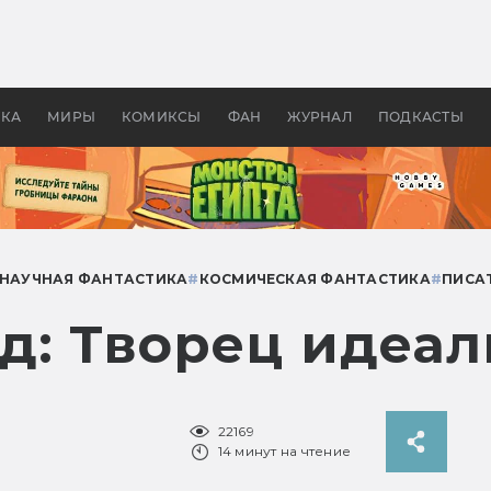
 фильмы смотреть в
Как создавались «Страшил
те 2026? В мире —
фильм, без которого не б
липсис, в России —
бы «Властелина колец»
ие комедии
УКА
МИРЫ
КОМИКСЫ
ФАН
ЖУРНАЛ
ПОДКАСТЫ
НАУЧНАЯ ФАНТАСТИКА
#
КОСМИЧЕСКАЯ ФАНТАСТИКА
#
ПИСА
д: Творец идеал
22169
14 минут на чтение