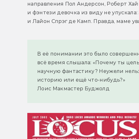
направления Пол Андерсон, Роберт Хайн
и фэнтези девочка из виду не упускала
и Лайон Спрэг де Камп. Правда, маме ув
В её понимании это было совершенн
всё время слышала: «Почему ты цел
научную фантастику? Неужели нельз
историю или ещё что-нибудь?»
Лоис Макмастер Буджолд