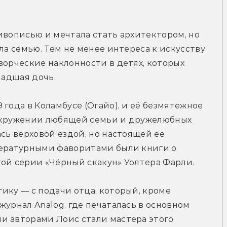
ивописью и мечтала стать архитектором, но 
ла семью. Тем не менее интереса к искусству 
ворческие наклонности в детях, которых 
ладшая дочь.
года в Коламбусе (Огайо), и её безмятежное 
окружении любящей семьи и дружелюбных 
сь верховой ездой, но настоящей её 
тературными фаворитами были книги о 
той серии «Чёрный скакун» Уолтера Фарли.
ику — с подачи отца, который, кроме 
урнал Analog, где печаталась в основном 
и авторами Лоис стали мастера этого 