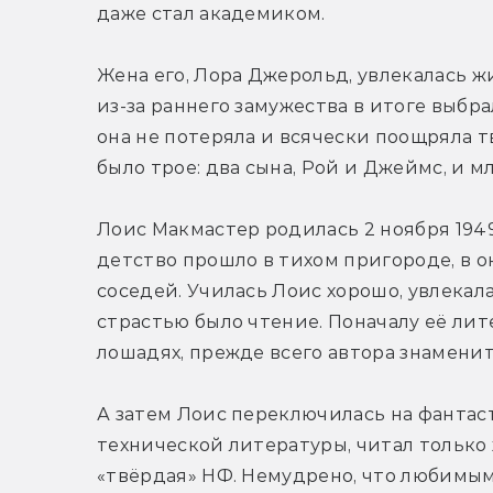
даже стал академиком.
Жена его, Лора Джерольд, увлекалась ж
из-за раннего замужества в итоге выбра
она не потеряла и всячески поощряла т
было трое: два сына, Рой и Джеймс, и м
Лоис Макмастер родилась 2 ноября 1949 
детство прошло в тихом пригороде, в 
соседей. Училась Лоис хорошо, увлекала
страстью было чтение. Поначалу её ли
лошадях, прежде всего автора знамени
А затем Лоис переключилась на фантаст
технической литературы, читал только ж
«твёрдая» НФ. Немудрено, что любимым