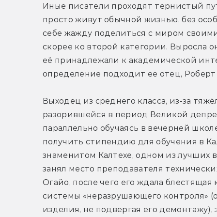
Иные писатели проходят тернистый путь
просто живут обычной жизнью, без особы
себе жажду поделиться с миром своим
скорее ко второй категории. Выросла о
её принадлежали к академической интел
определение подходит её отец, Роберт
Выходец из среднего класса, из-за тяж
разорившейся в период Великой депрес
параллельно обучаясь в вечерней школе.
получить стипендию для обучения в Ка
знаменитом Калтехе, одном из лучших в
занял место преподавателя технических
Огайо, после чего его ждала блестящая
системы «неразрушающего контроля» (о
изделия, не подвергая его демонтажу), 