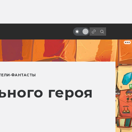
ы»:
ыло
Приквелы «Звёздных войн»
заслуживают больше любви
ТЕЛИ-ФАНТАСТЫ
ьного героя