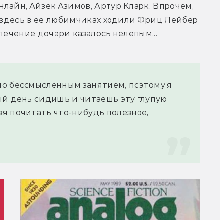
лайн, Айзек Азимов, Артур Кларк. Впрочем, 
: здесь в её любимчиках ходили Фриц Лейбер 
лечение дочери казалось нелепым...
о бессмысленным занятием, поэтому я 
ый день сидишь и читаешь эту глупую 
я почитать что-нибудь полезное, 