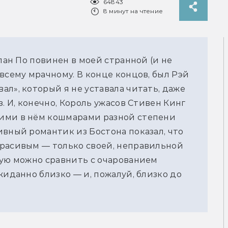
64843
8 минут на чтение
лан По повинен в моей странной (и не 
всему мрачному. В конце концов, был Рэй 
л», который я не уставала читать, даже 
. И, конечно, Король ужасов Стивен Кинг 
ими в нём кошмарами разной степени 
вный романтик из Бостона показал, что 
расивым — только своей, неправильной 
рую можно сравнить с очарованием 
жиданно близко — и, пожалуй, близко до 