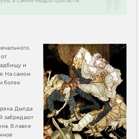
убь, в самые недра пропасти.
ечального, 
от 
адбищу и 
. На самом 
 более 
оряка Дылда 
 забредают 
а. В лавке 
нное 