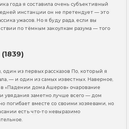
ика года я составила очень субъективный 
следней инстанции он не претендует — это 
сика ужасов. Но я буду рада, если вы 
ствии по тёмным закоулкам разума — того 
(1839)
, один из первых рассказов По, который я 
ла, — и один из самых известных. Наверное, 
в «Падении дома Ашеров» очарование 
и увядания заметно лучше всего — дом 
о погибает вместе со своими хозяевами, но 
гасании есть что-то невыразимо 
тельное. 