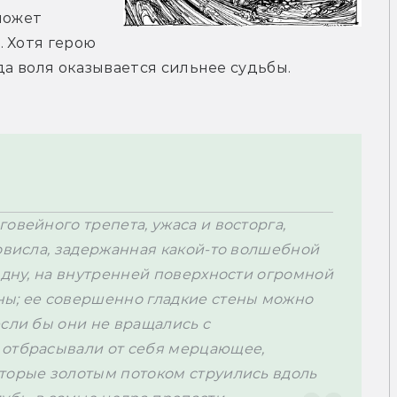
может 
 Хотя герою 
да воля оказывается сильнее судьбы. 
овейного трепета, ужаса и восторга, 
овисла, задержанная какой-то волшебной 
здну, на внутренней поверхности огромной 
ы; ее совершенно гладкие стены можно 
сли бы они не вращались с 
отбрасывали от себя мерцающее, 
торые золотым потоком струились вдоль 