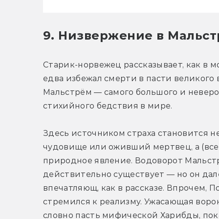
9. Низвержение в Мальстр
Старик-норвежец рассказывает, как в м
едва избежал смерти в пасти великого 
Мальстрём — самого большого и неверо
стихийного бедствия в мире. 
Здесь источником страха становится не
чудовище или оживший мертвец, а (всег
природное явление. Водоворот Мальстрё
действительно существует — но он дале
впечатляющ, как в рассказе. Впрочем, По
стремился к реализму. Ужасающая ворон
словно пасть мифической Харибды, пок