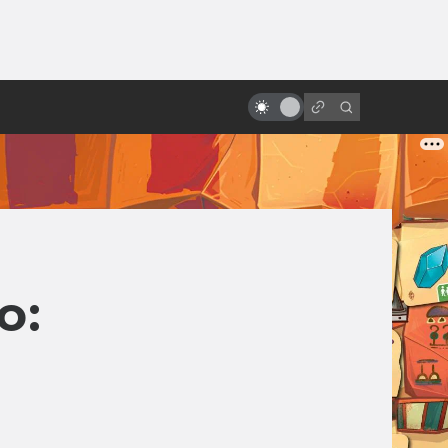
ы»:
ыло
Актёры, которые умерли больше
раз, чем Шон Бин
о: