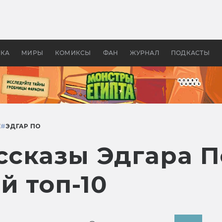
 фильмы смотреть в
Как создавались «Страшил
те 2026? В мире —
фильм, без которого не б
липсис, в России —
бы «Властелина колец»
ие комедии
УКА
МИРЫ
КОМИКСЫ
ФАН
ЖУРНАЛ
ПОДКАСТЫ
Е
#
ЭДГАР ПО
сказы Эдгара П
й топ-10