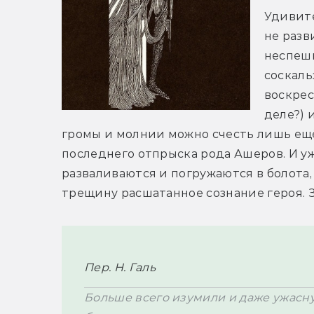
Удивите
не разв
неспешн
соскаль
воскрес
деле?) 
громы и молнии можно счесть лишь ещ
последнего отпрыска рода Ашеров. И уж
разваливаются и погружаются в болота, 
трещину расшатанное сознание героя. З
Пер. Н. Галь
Больше всего изумили и даже ужасн