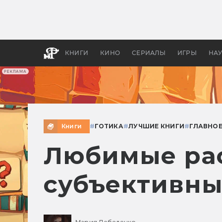
Какие
авгус
апока
детск
КНИГИ
КИНО
СЕРИАЛЫ
ИГРЫ
НА
РЕКЛАМА
Книги
#
ГОТИКА
#
ЛУЧШИЕ КНИГИ
#
ГЛАВНО
Любимые рас
субъективны
Мария Лебеденко