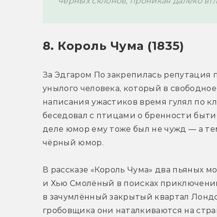
черных склонов, проникая далеко вгл
8. Король Чума (1835)
За Эдгаром По закрепилась репутация п
унылого человека, который в свободное 
написания ужастиков время гулял по кл
беседовал с птицами о бренности бытия
деле юмор ему тоже был не чужд — а тем
чёрный юмор. 
В рассказе «Король Чума» два пьяных м
и Хью Смолёный в поисках приключений
в зачумлённый закрытый квартал Лондон
гробовщика они наталкиваются на стра