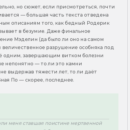
льно, но сюжет, если присмотреться, почти 
ивается — большая часть текста отведена 
ым описаниям того, как бедный Родерик 
зывает в безумие. Даже финальное 
ение Мэделин (да было ли оно на самом 
и величественное разрушение особняка под 
ё одним, завершающим витком болезни 
е непонятно — то ли это камни 
не выдержав тяжести лет, то ли даёт 
ная По — скорее, последнее. 
ули меня ставшая поистине мертвенной 