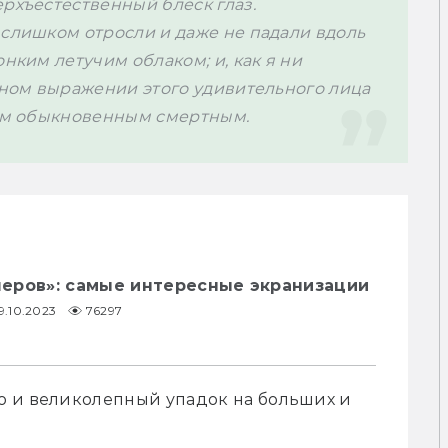
рхъестественный блеск глаз. 
слишком отросли и даже не падали вдоль 
нким летучим облаком; и, как я ни 
чном выражении этого удивительного лица 
сем обыкновенным смертным.
еров»: самые интересные экранизации
9.10.2023
76297
 и великолепный упадок на больших и 