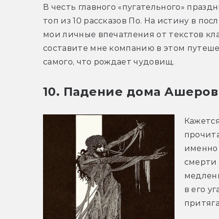
В честь главного «пугательного» праздн
топ из 10 рассказов По. На истину в по
мои личные впечатления от текстов клас
составите мне компанию в этом путеше
самого, что рождает чудовищ. 
10. Падение дома Ашеров 
Кажется
прочита
именно 
смерти 
медленн
в его у
притяга