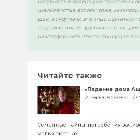
бледность и теперь уже поистине све
Шелковистые волосы тоже, казалось, 
щек, а окружали это лицо паутинно-то
старался, мне не удавалось в загадо
разглядеть хоть что-то, присущее в
Читайте также
«Падение дома Аш
Мария Лебеденко
1
Семейные тайны, погребения заживо
малых экранах.