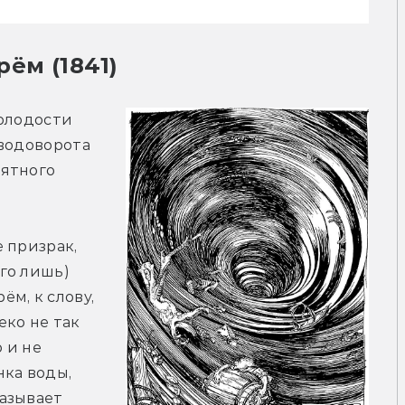
ём (1841)
олодости 
водоворота 
ятного 
 призрак, 
о лишь) 
м, к слову, 
ко не так 
 и не 
ка воды, 
азывает 