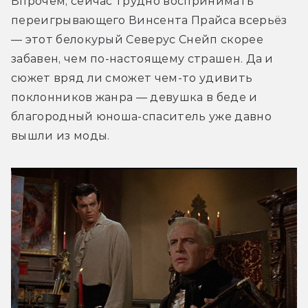
Впрочем, сейчас трудно воспринимать 
переигрывающего Винсента Прайса всерьёз 
— этот белокурый Северус Снейп скорее 
забавен, чем по-настоящему страшен. Да и 
сюжет вряд ли сможет чем-то удивить 
поклонников жанра — девушка в беде и 
благородный юноша-спаситель уже давно 
вышли из моды.