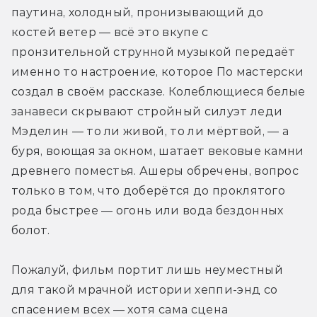
паутина, холодный, пронизывающий до 
костей ветер — всё это вкупе с 
пронзительной струнной музыкой передаёт 
именно то настроение, которое По мастерски 
создал в своём рассказе. Колеблющиеся белые 
занавеси скрывают стройный силуэт леди 
Мэделин — то ли живой, то ли мёртвой, — а 
буря, воющая за окном, шатает вековые камни 
древнего поместья. Ашеры обречены, вопрос 
только в том, что доберётся до проклятого 
рода быстрее — огонь или вода бездонных 
болот.
Пожалуй, фильм портит лишь неуместный 
для такой мрачной истории хеппи-энд со 
спасением всех — хотя сама сцена 