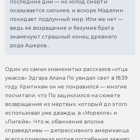
последние дни — но холод смерти 
оказывается сильнее, и вскоре Мэделин 
покидает подлунный мир. Или же нет — 
ведь её возращение и безумие брата 
знаменуют страшный конец древнего 
рода Ашеров…
Один из самых знаменитых рассказов «отца 
ужасов» Эдгара Алана По увидел свет в 1839 
году. Критикам он не понравился — многие 
посчитали, что По зациклился на сюжете 
возвращения из мёртвых, который до этого 
использовал уже дважды, в «Морелле» и 
«Лигейе». Что ж, обвинения вполне 
справедливы — депрессивного американца 
всегда привлекал мотив погребения заживо, 