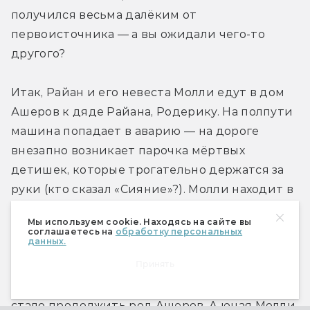
получился весьма далёким от 
первоисточника — а вы ожидали чего-то 
другого?
Итак, Райан и его невеста Молли едут в дом 
Ашеров к дяде Райана, Родерику. На полпути 
машина попадает в аварию — на дороге 
внезапно возникает парочка мёртвых 
детишек, которые трогательно держатся за 
руки (кто сказал «Сияние»?). Молли находит в 
себе силы добрести до особняка — но быстро 
Мы используем cookie. Находясь на сайте вы
выясняет, что разбитая машина была самой 
соглашаетесь на
обработку персональных
данных.
ничтожной из её проблем. Ведь жена 
Принять
дядюшки Родерика недавно скончалась, и 
теперь он одержим идеей во что бы то ни 
стало продолжить род Ашеров. А юная Молли 