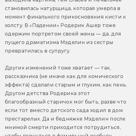
становилась натурщица, которая умерла в 
момент финального прикосновения кисти к 
холсту. В «Падении» Родерик Ашер тоже 
одержим портретом своей жены — да, для 
пущего драматизма Мэделин из сестры 
превратилась в супругу.
Других изменений тоже хватает — так, 
рассказчика (не иначе как для комического 
эффекта) сделали старым и глухим, как пень. 
Другом детства Родерика этот 
благообразный старичок мог быть, разве что 
если тот вместо детского сада ходил в дом 
престарелых. Да и бедняжке Мэделин после 
мнимой смерти приходится потрудиться, 
чтобы вернуться в фамильный особняк, — 