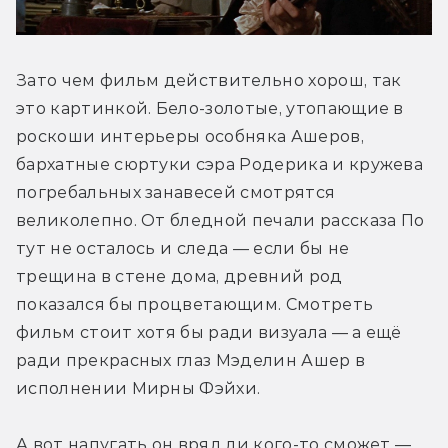
Зато чем фильм действительно хорош, так 
это картинкой. Бело-золотые, утопающие в 
роскоши интерьеры особняка Ашеров, 
бархатные сюртуки сэра Родерика и кружева 
погребальных занавесей смотрятся 
великолепно. От бледной печали рассказа По 
тут не осталось и следа — если бы не 
трещина в стене дома, древний род 
показался бы процветающим. Смотреть 
фильм стоит хотя бы ради визуала — а ещё 
ради прекрасных глаз Мэделин Ашер в 
исполнении Мирны Фэйхи.
А вот напугать он вряд ли кого-то сможет — 