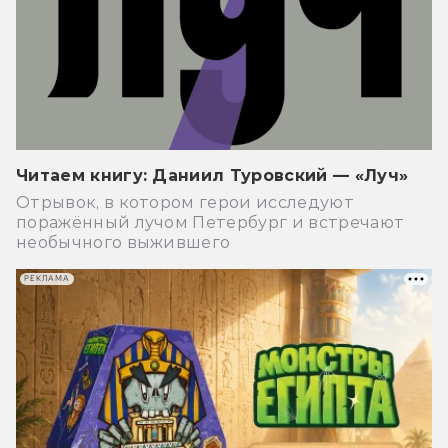
Читаем книгу: Даниил Туровский — «Луч»
Отрывок, в котором герои исследуют
поражённый лучом Петербург и встречают
необычного выжившего
РЕКЛАМА