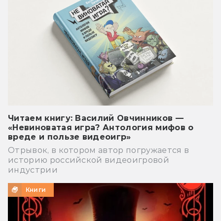
Читаем книгу: Василий Овчинников —
«Невиноватая игра? Антология мифов о
вреде и пользе видеоигр»
Отрывок, в котором автор погружается в
историю российской видеоигровой
индустрии
Книги