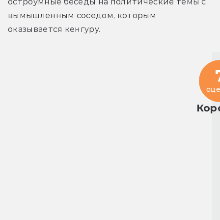
остроумные беседы на политические темы с 
вымышленным соседом, которым 
оказывается кенгуру.
оце
Кор