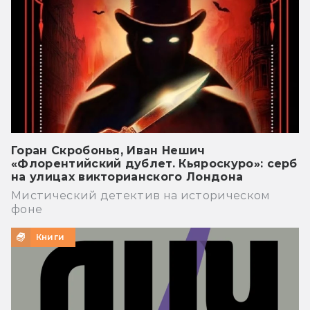
Горан Скробонья, Иван Нешич
«Флорентийский дублет. Кьяроскуро»: серб
на улицах викторианского Лондона
Мистический детектив на историческом
фоне
Книги