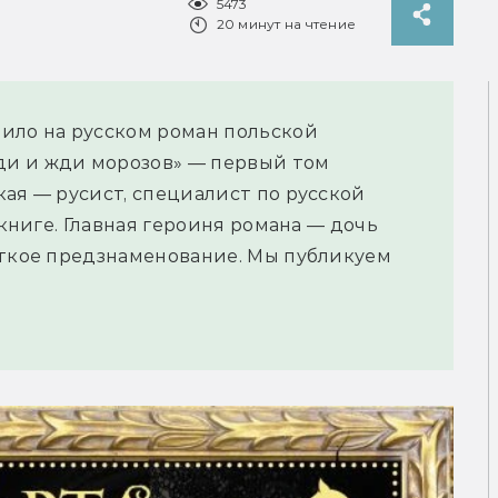
5473
20 минут на чтение
ило на русском роман польской
и и жди морозов» — первый том
кая — русист, специалист по русской
 книге. Главная героиня романа — дочь
уткое предзнаменование. Мы публикуем