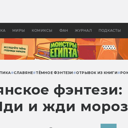
 фильмы смотреть в
Как создавались «Страшил
те 2026? В мире —
фильм, без которого не б
липсис, в России —
бы «Властелина колец»
ие комедии
УКА
МИРЫ
КОМИКСЫ
ФАН
ЖУРНАЛ
ПОДКАСТЫ
ТИКА
#
СЛАВЯНЕ
#
ТЁМНОЕ ФЭНТЕЗИ
#
ОТРЫВОК ИЗ КНИГИ
#
РО
янское фэнтези:
Иди и жди мороз