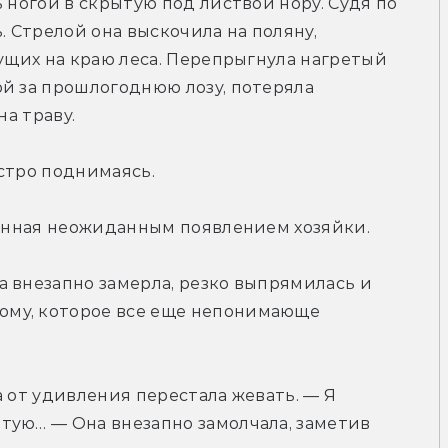
 ногой в скрытую под листвой нору. Судя по 
. Стрелой она выскочила на поляну, 
ущих на краю леса. Перепрыгнула нагретый 
й за прошлогоднюю лозу, потеряла 
на траву.
стро поднимаясь.
вленная неожиданным появлением хозяйки.
 внезапно замерла, резко выпрямилась и 
му, которое все еще непонимающе 
ва от удивления перестала жевать. — Я 
тую… — Она внезапно замолчала, заметив 