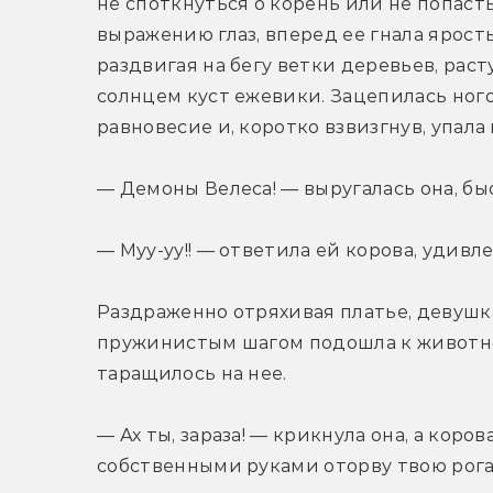
не споткнуться о корень или не попасть
выражению глаз, вперед ее гнала ярость
раздвигая на бегу ветки деревьев, раст
солнцем куст ежевики. Зацепилась ного
равновесие и, коротко взвизгнув, упала 
— Демоны Велеса! — выругалась она, бы
— Муу-уу!! — ответила ей корова, уди
Раздраженно отряхивая платье, девушка
пружинистым шагом подошла к животно
таращилось на нее.
— Ах ты, зараза! — крикнула она, а коро
собственными руками оторву твою рога