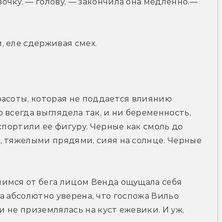
чку. — голову, — закончила она медленно.— 
, еле сдерживая смех.
асоты, которая не поддается влиянию 
всегда выглядела так, и ни беременность, 
спортили ее фигуру. Черные как смоль до 
 тяжелыми прядями, сияя на солнце. Черные 
имся от бега лицом Венда ощущала себя 
а абсолютно уверена, что госпожа Вильо 
и не приземлялась на куст ежевики. И уж, 