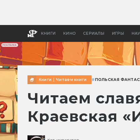
Какие
авгус
апока
детск
КНИГИ
КИНО
СЕРИАЛЫ
ИГРЫ
НА
РЕКЛАМА
Книги
|
Читаем книги
#
ПОЛЬСКАЯ ФАНТАС
Читаем слав
Краевская «
Кот-император