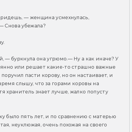
придешь, — женщина усмехнулась, 
— Снова убежала?
у.
 — буркнула она угрюмо.— Ну а как иначе? У 
оянно или решает какие-то страшно важные 
поручил пасти корову, но он настаивает, и 
время слышу, что за горами коровы на 
тя хранитель знает лучше, жалко попусту 
у было пять лет, и по сравнению с матерью 
тая, неуклюжая, очень похожая на своего 