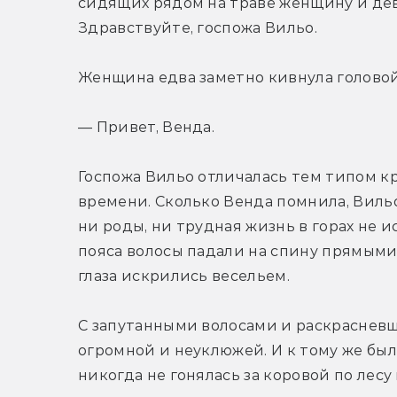
сидящих рядом на траве женщину и дево
Здравствуйте, госпожа Вильо.
Женщина едва заметно кивнула головой
— Привет, Венда.
Госпожа Вильо отличалась тем типом кр
времени. Сколько Венда помнила, Вильо 
ни роды, ни трудная жизнь в горах не и
пояса волосы падали на спину прямыми,
глаза искрились весельем.
С запутанными волосами и раскрасневш
огромной и неуклюжей. И к тому же был
никогда не гонялась за коровой по лесу 