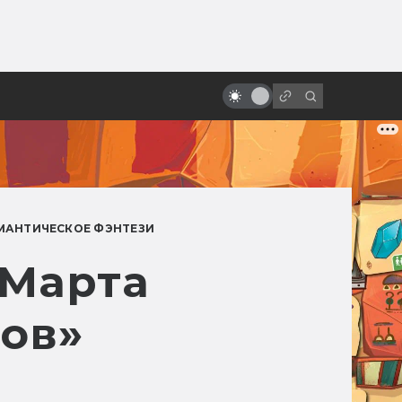
ы»:
«Поле битвы: Земля». Как был
ыло
создан величайший плохой
фильм
МАНТИЧЕСКОЕ ФЭНТЕЗИ
 Марта
ов»