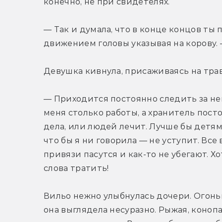
конечно, не при свидетелях.
— Так и думала, что в конце концов ты 
движением головы указывая на корову. 
Девушка кивнула, присаживаясь на трав
— Приходится постоянно следить за ней,
меня столько работы, а хранитель пост
дела, или людей лечит. Лучше бы детям 
что бы я ни говорила — не уступит. Все 
привязи пасутся и как-то не убегают. Хо
слова тратить!
Вильо нежно улыбнулась дочери. Огоньк
она выглядела несуразно. Рыжая, конопа