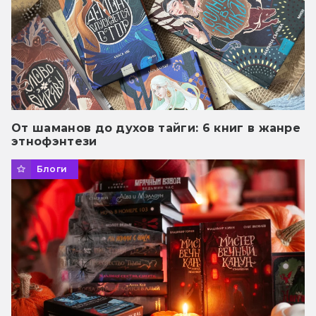
От шаманов до духов тайги: 6 книг в жанре
этнофэнтези
Блоги