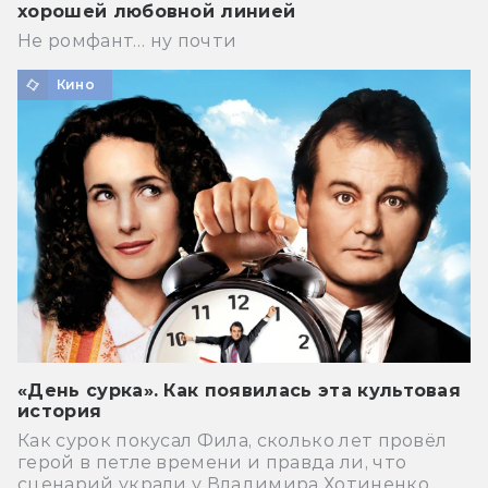
хорошей любовной линией
Не ромфант… ну почти
Кино
«День сурка». Как появилась эта культовая
история
Как сурок покусал Фила, сколько лет провёл
герой в петле времени и правда ли, что
сценарий украли у Владимира Хотиненко.