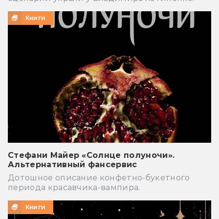
Книги
Стефани Майер «Солнце полуночи».
Альтернативный фансервис
Дотошное описание конфетно-букетного
периода красавчика-вампира.
Книги