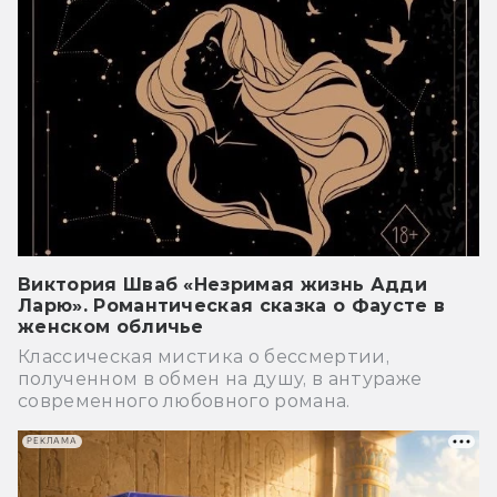
Виктория Шваб «Незримая жизнь Адди
Ларю». Романтическая сказка о Фаусте в
женском обличье
Классическая мистика о бессмертии,
полученном в обмен на душу, в антураже
современного любовного романа.
РЕКЛАМА