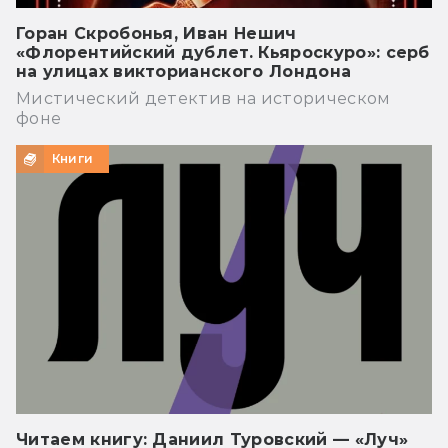
Горан Скробонья, Иван Нешич
«Флорентийский дублет. Кьяроскуро»: серб
на улицах викторианского Лондона
Мистический детектив на историческом
фоне
Книги
Читаем книгу: Даниил Туровский — «Луч»