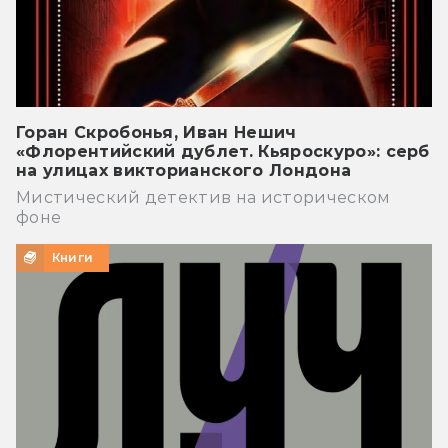
Горан Скробонья, Иван Нешич
«Флорентийский дублет. Кьяроскуро»: серб
на улицах викторианского Лондона
Мистический детектив на историческом
фоне
Книги