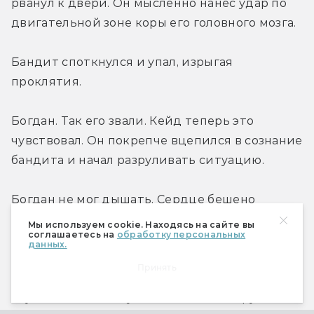
рванул к двери. Он мысленно нанес удар по 
двигательной зоне коры его головного мозга.
Бандит споткнулся и упал, изрыгая 
проклятия.
Богдан. Так его звали. Кейд теперь это 
чувствовал. Он покрепче вцепился в сознание 
бандита и начал разруливать ситуацию.
Богдан не мог дышать. Сердце бешено 
колотилось в груди. Кто-то залез ему в голову! 
Мы используем cookie. Находясь на сайте вы
соглашаетесь на
обработку персональных
Прямо в голову!
данных.
Принять
Он попытался встать, но ноги и руки не 
слушались. Они слушались кого-то другого. 