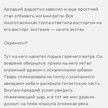
Аркадий радостно завопил и еще яростней 
стал отбивать ногами ритм. Вся 
многотысячная толпа ответила восторгом на 
его восторг, экстазом — на его экстаз.
Охренеть!!!
Тут на него налетел порыв горячего ветра. Он 
вовремя обернулся: прямо на него летел 
огромный дракон с оскаленными зубами. 
Тварь спикировала на толпу с усыпанного 
звездами неба и раскрыла гигантскую пасть. 
Внутри Аркадий успел увидеть 
пламенеющий шар, и в тот же миг дракон 
дохнул: на пляж хлынула огненная река.