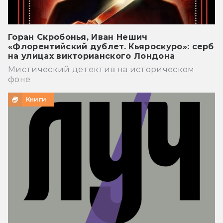
Горан Скробонья, Иван Нешич
«Флорентийский дублет. Кьяроскуро»: серб
на улицах викторианского Лондона
Мистический детектив на историческом
фоне
Книги