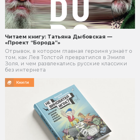
Читаем книгу: Татьяна Дыбовская —
«Проект “Борода”»
Отрывок, в котором главная героиня узнаёт о
том, как Лев Толстой превратился в Эмиля
Золя, и чем развлекались русские классики
без интернета
Книги