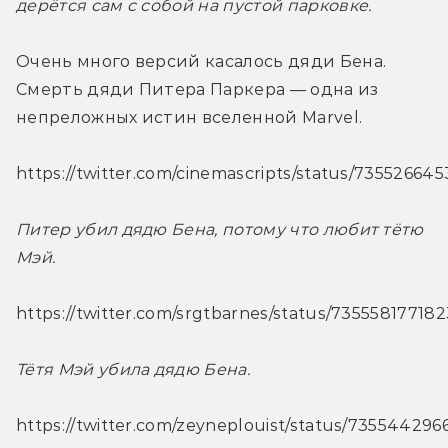
дерётся сам с собой на пустой парковке.
Очень много версий касалось дяди Бена. 
Смерть дяди Питера Паркера — одна из 
непреложных истин вселенной Marvel.
https://twitter.com/cinemascripts/status/7355266
Питер убил дядю Бена, потому что любит тётю 
Мэй.
https://twitter.com/srgtbarnes/status/73555817718
Тётя Мэй убила дядю Бена.
https://twitter.com/zeyneplouist/status/73554429