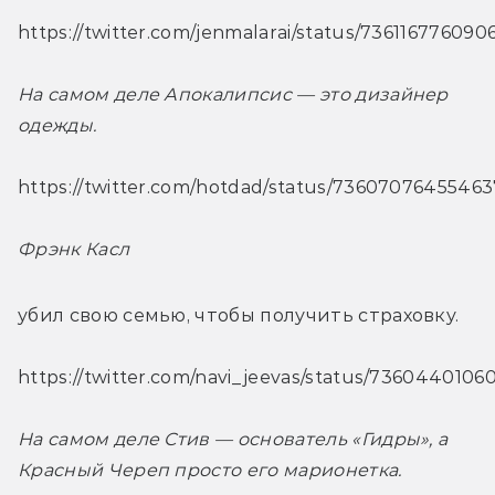
https://twitter.com/jenmalarai/status/73611677609
На самом деле Апокалипсис — это дизайнер 
одежды.
https://twitter.com/hotdad/status/7360707645546
Фрэнк Касл
убил свою семью, чтобы получить страховку.
https://twitter.com/navi_jeevas/status/736044010
На самом деле Стив — основатель «Гидры», а 
Красный Череп просто его марионетка.