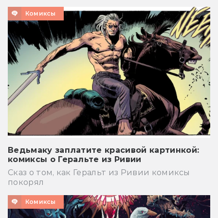
Комиксы
Ведьмаку заплатите красивой картинкой:
комиксы о Геральте из Ривии
Сказ о том, как Геральт из Ривии комиксы
покорял
Комиксы