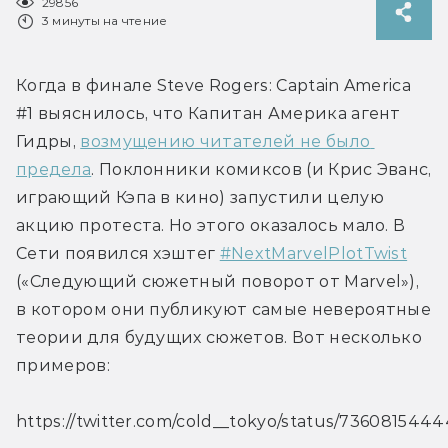
29856
3 минуты на чтение
Когда в финале Steve Rogers: Captain America 
#1 выяснилось, что Капитан Америка агент 
Гидры, 
возмущению читателей не было 
предела
. Поклонники комиксов (и Крис Эванс, 
играющий Кэпа в кино) запустили целую 
акцию протеста. Но этого оказалось мало. В 
Сети появился хэштег 
#NextMarvelPlotTwist
(«Следующий сюжетный поворот от Marvel»), 
в котором они публикуют самые невероятные 
теории для будущих сюжетов. Вот несколько 
примеров:
https://twitter.com/cold__tokyo/status/73608154