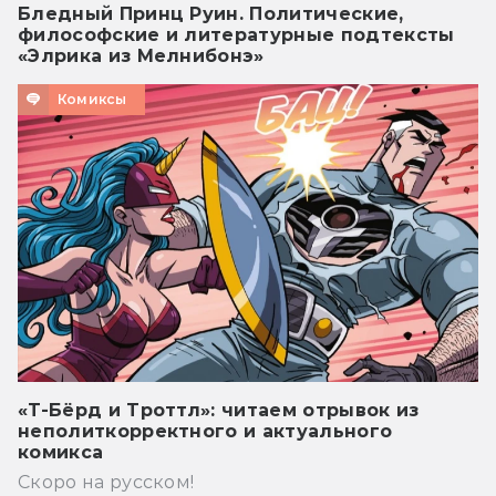
Бледный Принц Руин. Политические,
философские и литературные подтексты
«Элрика из Мелнибонэ»
Комиксы
«Т-Бёрд и Троттл»: читаем отрывок из
неполиткорректного и актуального
комикса
Скоро на русском!