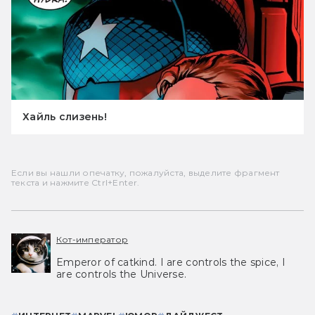
Хайль слизень!
Если вы нашли опечатку, пожалуйста, выделите фрагмент
текста и нажмите Ctrl+Enter.
Кот-император
Emperor of catkind. I are controls the spice, I
are controls the Universe.