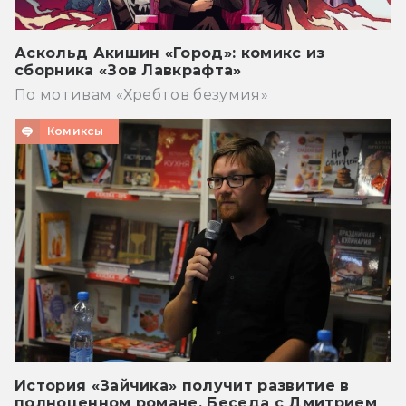
Аскольд Акишин «Город»: комикс из
сборника «Зов Лавкрафта»
По мотивам «Хребтов безумия»
Комиксы
История «Зайчика» получит развитие в
полноценном романе. Беседа с Дмитрием