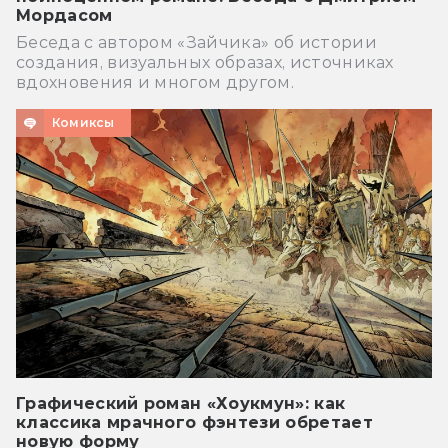
Мордасом
Беседа с автором «Зайчика» об истории
создания, визуальных образах, источниках
вдохновения и многом другом.
Комиксы
Графический роман «Хоукмун»: как
классика мрачного фэнтези обретает
новую форму