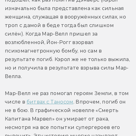
изначально была представлена как сильная 
женщина, служащая в вооружённых силах, но 
троп с дамой в беде тогда был слишком 
силён). Когда Мар-Велл пришел за 
возлюбленной, Йон-Рогг взорвал 
психомагнетронную бомбу, но сам в 
результате погиб. Кэрол же не только выжила, 
но и получила в результате взрыва силы Мар-
Велла.
Мар-Велл не раз помогал героям Земли, в том 
числе в 
битвах с Таносом
. Впрочем, погиб он 
не в бою. В графической новелле «Смерть 
Капитана Марвел» он умирает от рака, 
несмотря на все попытки супергероев его 
вылечить. Эту историю многие называют 