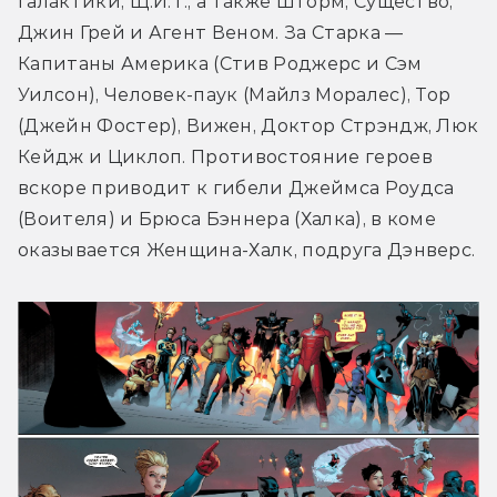
галактики, Щ.И.Т., а также Шторм, Существо, 
Джин Грей и Агент Веном. За Старка — 
Капитаны Америка (Стив Роджерс и Сэм 
Уилсон), Человек-паук (Майлз Моралес), Тор 
(Джейн Фостер), Вижен, Доктор Стрэндж, Люк 
Кейдж и Циклоп. Противостояние героев 
вскоре приводит к гибели Джеймса Роудса 
(Воителя) и Брюса Бэннера (Халка), в коме 
оказывается Женщина-Халк, подруга Дэнверс.