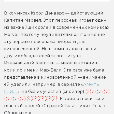
В комиксах Кэрол Дэнверс — действующий 
Капитан Марвел. Этот персонаж играет одну 
из важнейших ролей в современных комиксах 
Marvel, поэтому неудивительно, что именно 
эту версию персонажа выбрали для 
киновселенной. Но в комиксах хватало и 
других обладателей этого титула.
Изначальный Капитан — инопланетянин-
крии по имени Мар-Велл. Эта раса уже была 
представлена в киновселенной — внимание 
ей уделили, например, в сериале «
Агенты 
Щ.И.Т.
», не без их участия (спойлер) 
вернули к 
жизни агента Коулсона
 . К крии относится и 
главный злодей «Стражей Галактики» Ронан 
Обвинитель.