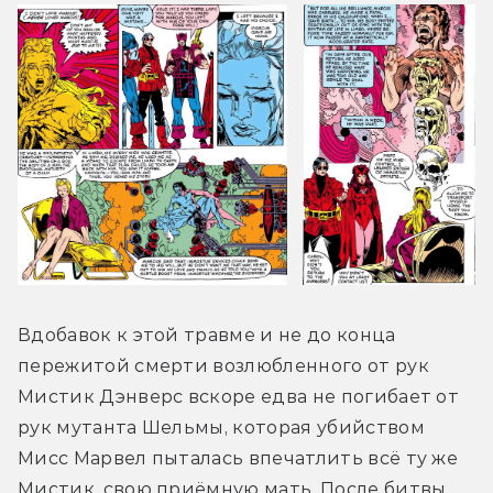
Вдобавок к этой травме и не до конца 
пережитой смерти возлюбленного от рук 
Мистик Дэнверс вскоре едва не погибает от 
рук мутанта Шельмы, которая убийством 
Мисс Марвел пыталась впечатлить всё ту же 
Мистик, свою приёмную мать. После битвы 