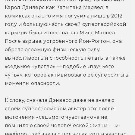
Кэрол Дэнверс как Капитана Марвел, в 
комиксах она это имя получила лишь в 2012 
году и большую часть своей супергеройской 
карьеры была известна как Мисс Марвел. 
После взрыва, устроенного Йон-Роггом, она 
обрела огромную физическую силу, 
выносливость и способность летать, а также 
«седьмое чувство» — подобие «паучьего 
чутья», которое активировало её суперсилы в 
моменты опасности.
К слову, сначала Дэнверс даже не знала о 
своем супергеройском альтер эго: после 
включения «седьмого чувства» она не 
помнила о своей человеческой жизни — и, 
наоборот, забывала о подвигах, когда чувство 