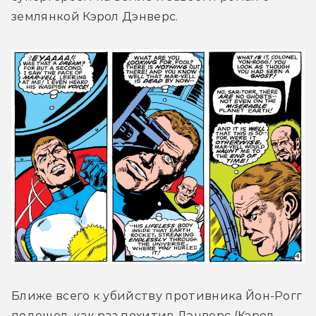
землянкой Кэрол Дэнверс.
Ближе всего к убийству противника Йон-Рогг 
подошел, как раз похитив Дэнверс (Кэрол 