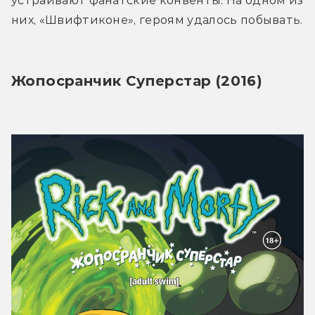
устраивают фанатские конвенты. На одном из 
них, «Швифтиконе», героям удалось побывать.
Жопосранчик Суперстар (2016)