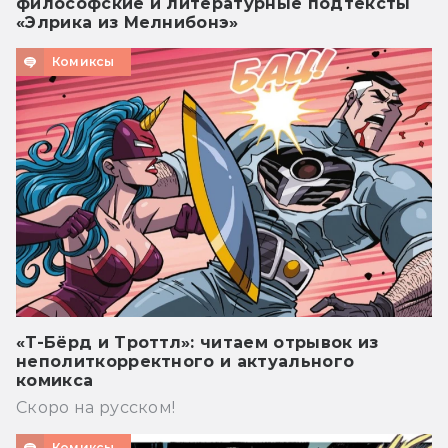
философские и литературные подтексты
«Элрика из Мелнибонэ»
Комиксы
«Т-Бёрд и Троттл»: читаем отрывок из
неполиткорректного и актуального
комикса
Скоро на русском!
Комиксы