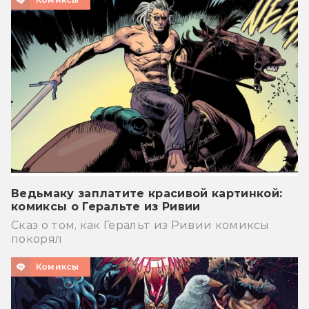
Ведьмаку заплатите красивой картинкой:
комиксы о Геральте из Ривии
Сказ о том, как Геральт из Ривии комиксы
покорял
Комиксы