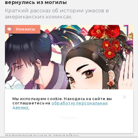
вернулись из могилы
Краткий рассказ об истории ужасов в
американских комиксах.
Комиксы
Мы используем cookie. Находясь на сайте вы
соглашаетесь на
обработку персональных
данных.
Что почитать? Четыре веб-комикса с
Принять
азиатским колоритом
О лисах-оборотнях, демонах в Китае и
перерождении в злодейку