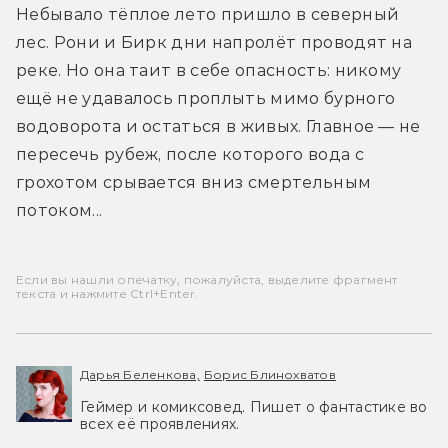
Небывало тёплое лето пришло в северный 
лес. Рони и Бирк дни напролёт проводят на 
реке. Но она таит в себе опасность: никому 
ещё не удавалось проплыть мимо бурного 
водоворота и остаться в живых. Главное — не 
пересечь рубеж, после которого вода с 
грохотом срывается вниз смертельным 
потоком...
Если вы нашли опечатку, пожалуйста, выделите фрагмент
текста и нажмите Ctrl+Enter.
Дарья Беленкова,
Борис Блинохватов
Геймер и комиксовед. Пишет о фантастике во
всех её проявлениях.